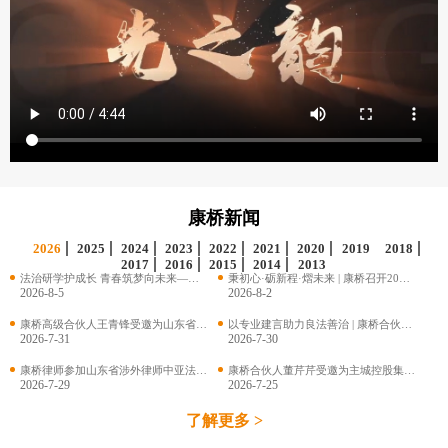
康桥出版
康桥新闻
2026
2025
2024
2023
2022
2021
2020
2019
2018
2017
2016
2015
2014
2013
法治研学护成长 青春筑梦向未来——青岛第三十九中学子走进康桥（青岛）律师事务所开展暑期法治研学活动
秉初心·砺新程·熠未来 | 康桥召开2026年度半年工作总结会
2026-8-5
2026-8-2
康桥高级合伙人王青锋受邀为山东省港口集团有限公司授课
以专业建言助力良法善治 | 康桥合伙人刘炳耀两项立法建议被《突发公共卫生事件应对法》采纳
2026-7-31
2026-7-30
康桥律师参加山东省涉外律师中亚法律服务专题研修班
康桥合伙人董芹芹受邀为主城控股集团开展国企合规视角下合同管理法律风险防控专题培训
2026-7-29
2026-7-25
了解更多 >