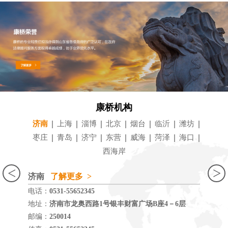
康桥机构
济南
上海
淄博
北京
烟台
临沂
潍坊
枣庄
青岛
济宁
东营
威海
菏泽
海口
西海岸
<
>
济南
了解更多 >
电话：
0531-55652345
地址：
济南市龙奥西路1号银丰财富广场B座4－6层
邮编：
250014