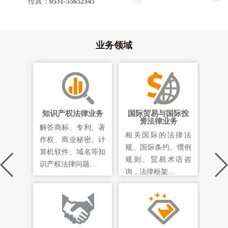
传真：
0531-55652345
业务领域
律业务
知识产权法律业务
国际贸易与国际投
环
资法律业务
职工的
解答商标、专利、著
矿业
相关国际的法律法
范、法
作权、商业秘密、计
项目
规、国际条约、惯例
公司上
算机软件、域名等知
业、
规则、贸易术语咨
识产权法律问题…
土地
询，法律框架…