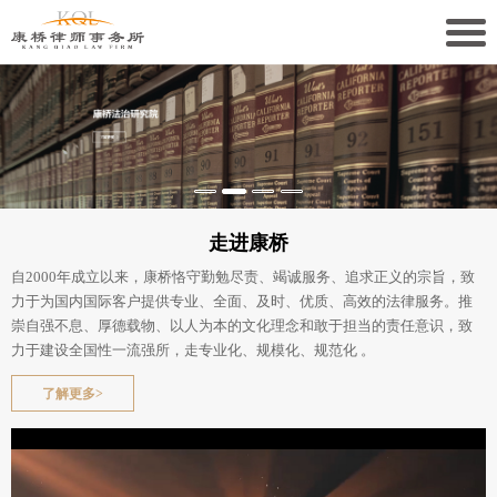
关于康桥
康桥文化
康桥人员
走进康桥
新闻动态
自2000年成立以来，康桥恪守勤勉尽责、竭诚服务、追求正义的宗旨，致
力于为国内国际客户提供专业、全面、及时、优质、高效的法律服务。推
康桥党建
崇自强不息、厚德载物、以人为本的文化理念和敢于担当的责任意识，致
力于建设全国性一流强所，走专业化、规模化、规范化 。
业务领域
了解更多>
社会责任
康桥法治研究院