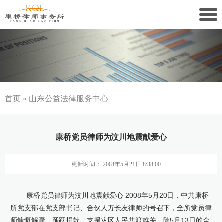
关于康桥
康桥文化
康桥人员
首页
»
山东公益法律服务中心
新闻动态
康桥党员律师为汶川地震献爱心
康桥党建
更新时间： 2008年5月21日 8:38:00
业务领域
社会责任
康桥党员律师为汶川地震献爱心 2008年5月20日，中共康桥
所党支部在党支部书记、合伙人万长友律师的号召下，全所党员律
康桥法治研究院
师慷慨解囊，踊跃捐款，支援灾区人民共渡难关。除5月13日的全