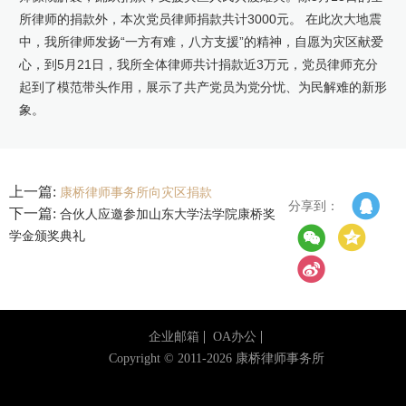
所律师的捐款外，本次党员律师捐款共计3000元。 在此次大地震
康桥出版
中，我所律师发扬“一方有难，八方支援”的精神，自愿为灾区献爱
心，到5月21日，我所全体律师共计捐款近3万元，党员律师充分
起到了模范带头作用，展示了共产党员为党分忧、为民解难的新形
象。
上一篇:
康桥律师事务所向灾区捐款
分享到：
下一篇:
合伙人应邀参加山东大学法学院康桥奖
学金颁奖典礼
企业邮箱
OA办公
Copyright © 2011-2026 康桥律师事务所