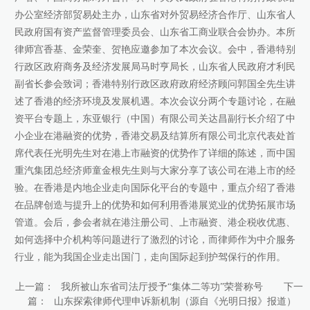
办公室经济部贸易处主办，山东省对外贸易经济合作厅、山东省人
康桥出版
民政府国有资产监督管理委员会、山东省工商业联合会协办。本所
律师宫香基、金荣奎、贺艳应邀参加了本次会议。会中，香港特别
行政区政府商务及经济发展局马时亨局长，山东省人民政府才利民
副省长参会致词；香港特别行政区政府政府经济顾问郭国全先生讲
述了香港的经济环境及发展机遇。本次会议分两个专题讨论，在融
资平台专题上，东亚银行（中国）有限公司关达昌副行长介绍了中
小企业在港融资的优势，香港交易及结算所有限公司北京代表处首
席代表任光明先生对在港上市融资的优势作了详细的陈述，而中国
重汽集团总经济师童金根先生则与大家分享了该公司在港上市的经
验。在香港是内地企业走向国际化平台的专题中，重点介绍了香港
在品牌创造与提升上的优势和如何利用香港展览业的优势拓展市场
管道。会后，参会者就在港注册公司、上市融资、港企税收优惠、
如何选择中介机构等问题进行了激烈的讨论，而律师作为中介服务
行业，能为我国企业走出国门，走向国际起到护驾保行的作用。
上一篇：
下一
我所被山东省司法厅授予“集体二等功”荣誉称号
篇：
山东探索律师代理申诉新机制（源自《光明日报》报道）