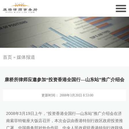
关于康桥
康桥文化
康桥人员
首页
»
媒体报道
新闻动态
康桥所律师应邀参加“投资香港全国行—山东站”推广介绍会
康桥党建
更新时间： 2008年3月20日 8:53:00
业务领域
社会责任
2008年3月19日上午，“投资香港全国行—山东站”推广介绍会在济
南索菲特银座大饭店召开，本次会议由香港特别行政区政府投资推
康桥法治研究院
广署、中国商务部对外合作司、中央人民政府驻香港特别行政联络