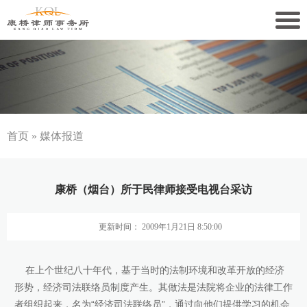
关于康桥
康桥文化
康桥人员
首页
»
媒体报道
新闻动态
康桥（烟台）所于民律师接受电视台采访
康桥党建
更新时间： 2009年1月21日 8:50:00
业务领域
社会责任
在上个世纪八十年代，基于当时的法制环境和改革开放的经济
形势，经济司法联络员制度产生。其做法是法院将企业的法律工作
康桥法治研究院
者组织起来，名为“经济司法联络员”，通过向他们提供学习的机会