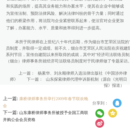
和实践的场所，提高其业务能力和办案水平，使其在企业中能够成
康桥出版
为宣传法制、预防法律风险、解决法律纠纷的骨干力量；同时通过
他们的桥梁作用，将法院与企业紧密联系起来，使法官对企业更加
了解，办案能力、水平、质量和效率得到进一步提高。
本所于民律师在上世纪八十年代后期，作为烟台市芝罘区法院的“
员制度，并取得一定成绩。前不久，烟台市芝罘区人民法院在庆祝建
系列节目，宣传自建院以来所取得的成就，其中对“经济司法联络员制
（烟台）律师事务所就经济司法联络员制度对于民律师做了专题采访
上一篇：
杨素华、刘永顺律师入选法律出版社《中国涉外律
下一篇：
师》
山东探索律师代理申诉新机制（源自《光明日
报》报道）
上一篇:
康桥律师事务所举行2009年春节联欢晚
分享到：
会
下一篇:
山东康桥律师事务所被授予全国工商联
并购公会会员资格