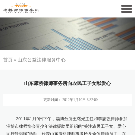
关于康桥
康桥文化
康桥人员
首页
»
山东公益法律服务中心
新闻动态
山东康桥律师事务所向农民工子女献爱心
康桥党建
更新时间： 2012年1月10日 8:32:00
业务领域
社会责任
2011年1月9日下午，淄博分所王曙光主任和李志强律师参加
淄博市律师协会青少年法律援助团组织的“关注农民工子女、爱心
康桥法治研究院
同行送温暖”活动，代表山东康桥律师事务所及全体律师员工，在