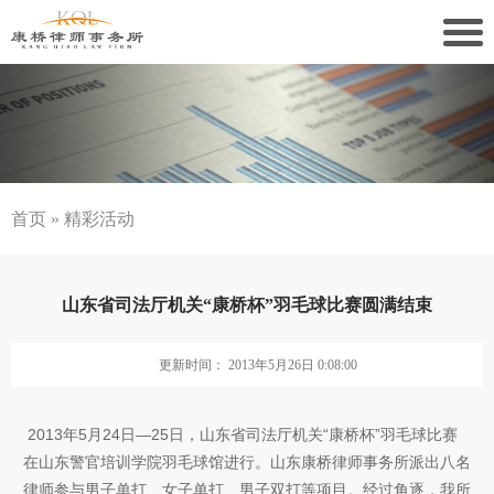
关于康桥
康桥文化
康桥人员
首页
»
精彩活动
新闻动态
山东省司法厅机关“康桥杯”羽毛球比赛圆满结束
康桥党建
更新时间： 2013年5月26日 0:08:00
业务领域
社会责任
2013年5月24日—25日，山东省司法厅机关“康桥杯”羽毛球比赛
在山东警官培训学院羽毛球馆进行。山东康桥律师事务所派出八名
康桥法治研究院
律师参与男子单打、女子单打、男子双打等项目。经过角逐，我所