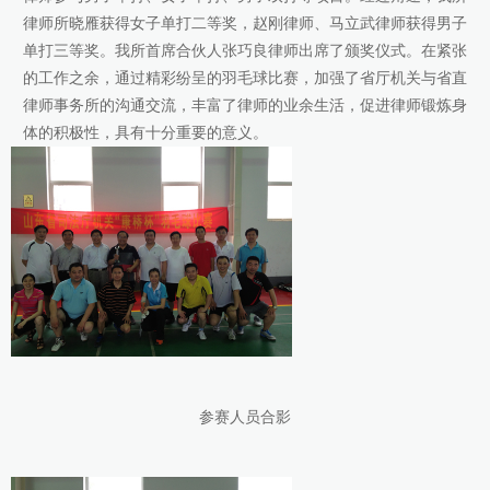
律师所晓雁获得女子单打二等奖，赵刚律师、马立武律师获得男子
康桥出版
单打三等奖。我所首席合伙人张巧良律师出席了颁奖仪式。在紧张
的工作之余，通过精彩纷呈的羽毛球比赛，加强了省厅机关与省直
律师事务所的沟通交流，丰富了律师的业余生活，促进律师锻炼身
体的积极性，具有十分重要的意义。
参赛人员合影