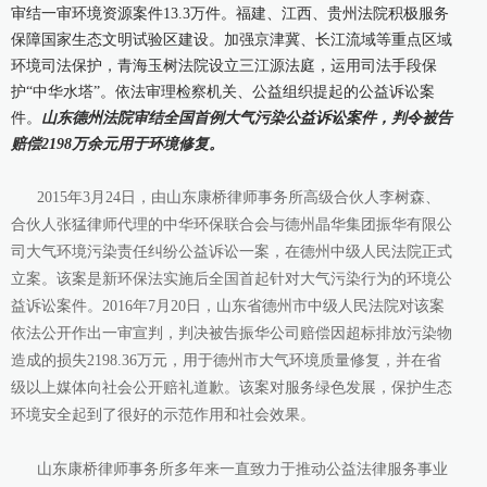
审结一审环境资源案件13.3万件。福建、江西、贵州法院积极服务
保障国家生态文明试验区建设。加强京津冀、长江流域等重点区域
环境司法保护，青海玉树法院设立三江源法庭，运用司法手段保
护“中华水塔”。依法审理检察机关、公益组织提起的公益诉讼案
件。
山东德州法院审结全国首例大气污染公益诉讼案件，判令被告
赔偿2198万余元用于环境修复。
2015年3月24日，由山东康桥律师事务所高级合伙人李树森、
合伙人张猛律师代理的中华环保联合会与德州晶华集团振华有限公
司大气环境污染责任纠纷公益诉讼一案，在德州中级人民法院正式
立案。该案是新环保法实施后全国首起针对大气污染行为的环境公
益诉讼案件。2016年7月20日，山东省德州市中级人民法院对该案
依法公开作出一审宣判，判决被告振华公司赔偿因超标排放污染物
造成的损失2198.36万元，用于德州市大气环境质量修复，并在省
级以上媒体向社会公开赔礼道歉。该案对服务绿色发展，保护生态
环境安全起到了很好的示范作用和社会效果。
山东康桥律师事务所多年来一直致力于推动公益法律服务事业