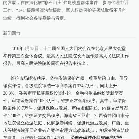
的发展，在依法化解“彩石山庄”烂尾楼盘群体事件、参与代理申诉
工作、“1+1”援藏援疆法律援助、军人权益保护等领域取得不凡的
业绩，得到社会各界赞扬与肯定。
新闻回放
2016年3月13日，十二届全国人大四次会议在北京人民大会堂
举行第三次全体会议。最高人民法院院长周强作最高人民法院工作
报告。
最高人民法院院长周强在报告中指出：
维护市场经济秩序。坚持依法保护产权、尊重契约自由、倡导
诚实守信，各级法院审结一审商事案件334.7万件，同比上升
20.3%。妥善审理私募股权投资纠纷、金融衍生品纠纷等新型案
件。审结金融案件105.3万件，维护正常金融秩序。其中，审结保
险案件10.7万件，促进保险业发展。审结虚假陈述、内幕交易等案
件4238件，维护证券交易秩序。海南省三亚市、江西省井冈山市等
地法院设立旅游法庭，化解旅游纠纷，促进旅游业发展。广西、重
庆等地法院开展企业破产案件审理方式改革试点，各级法院审结破
产兼并、股权转让等案件1.4万件。
妥善处理涉众型房地产纠纷，