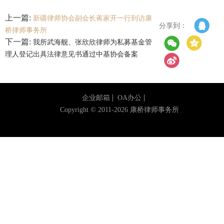
上一篇:
新疆律师协会副会长蒋家开一行到访康
康桥出版
分享到：
桥律师事务所
下一篇:
我所武海舰、张欣欣律师为私募基金管
理人登记出具法律意见书通过中基协会备案
企业邮箱
OA办公
Copyright © 2011-2026 康桥律师事务所