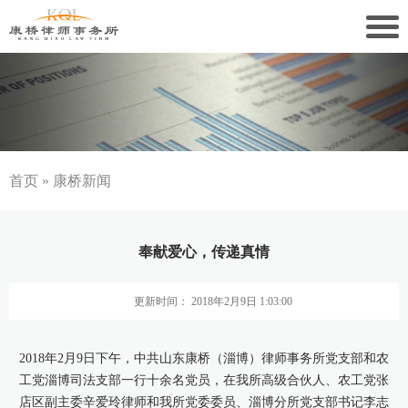
关于康桥
康桥文化
康桥人员
首页
»
康桥新闻
新闻动态
奉献爱心，传递真情
康桥党建
更新时间： 2018年2月9日 1:03:00
业务领域
社会责任
2018年2月9日下午，中共山东康桥（淄博）律师事务所党支部和农
工党淄博司法支部一行十余名党员，在我所高级合伙人、农工党张
康桥法治研究院
店区副主委辛爱玲律师和我所党委委员、淄博分所党支部书记李志