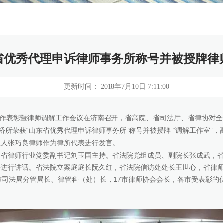
省优秀代理申诉律师事务所称号并被授牌律
更新时间： 2018年7月10日 7:11:00
作表彰暨律师调解工作会议在济南召开，省高院、省司法厅、省律协对全
所荣获“山东省优秀代理申诉律师事务所”称号并被授牌 “调解工作室”，
伙人张巧良律师作为律所代表进行发言。
律师行业党委副书记刘玉国主持。省法院党组成员、副院长张成武，省
进行讲话。省法院立案庭庭长阮久红，省法院信访处处长王世心，省律师
市司法局分管局长、律管科（处）长，17市律师协会会长，各市受表彰的