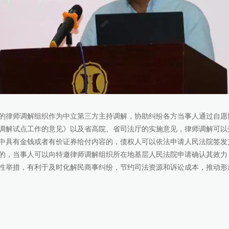
律师调解组织作为中立第三方主持调解，协助纠纷各方当事人通过自愿
调解试点工作的意见》以及省高院、省司法厅的实施意见，律师调解可以
中具有金钱或者有价证券给付内容的，债权人可以依法申请人民法院签发
的，当事人可以向特邀律师调解组织所在地基层人民法院申请确认其效力
性举措，有利于及时化解民商事纠纷，节约司法资源和诉讼成本，推动形