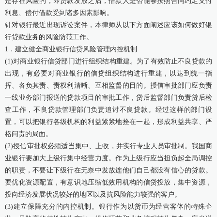
是存在风险的，即贷款发放之后，借款人是否能够按照合同约定支付
利息、偿付借款受到诸多因素影响。
针对银行最近出现诉讼案件，本律师从以下方面阐述应该如何做好银
行贷款业务的风险防范工作。
1．建立健全商业银行信贷风险管理内控机制
(1)对商业银行信贷部门进行组织结构重建。为了有效防止不良贷款的
出现，有必要对商业银行的信贷组织结构进行重建，以达到统一指
挥、各负其责、责权利清晰、互相监督的目的。授信审批部门应负责
一线业务部门报送的贷款项目的审批工作，贷后监督部门负责贷后检
查工作，不良贷款管理部门负责追讨不良贷款。经过这样的部门设
置，可以把银行各级机构的利益紧紧地拴在一起，形成利益共享、严
格问责的局面。
(2)授信审批权必须适当集中、上收，并实行专业人员审批制。我国商
业银行要加大上级行集中经营力度。作为上级行应当担负起全局调控
的职责，不要让下级行在无奈中发放连他们自己都没有信心的贷款。
要优化资源配置，有意识地压缩低效用机构的信贷投放，集中资源，
投向经济发展状况较好的地区以及抗风险能力较强的客户。
(3)建立保障充分的内控机制。银行作为以货币为经营客体的特殊企