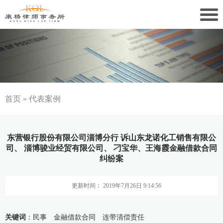
关于康桥
康桥文化
康桥人员
首页
»
代表案例
新闻动态
东营银行股份有限公司淄博分行 诉山东龙诺化工销售有限公
康桥党建
司、 淄博骏业经贸有限公司、 刁宝华、王海霞金融借款合同
纠纷案
业务领域
更新时间： 2019年7月26日 9:14:56
社会责任
关键词
：民事 金融借款合同 连带清偿责任
康桥法治研究院