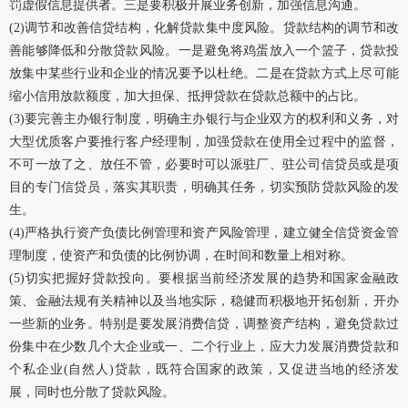
罚虚假信息提供者。三是要积极开展业务创新，加强信息沟通。
(2)调节和改善信贷结构，化解贷款集中度风险。贷款结构的调节和改
善能够降低和分散贷款风险。一是避免将鸡蛋放入一个篮子，贷款投
放集中某些行业和企业的情况要予以杜绝。二是在贷款方式上尽可能
缩小信用放款额度，加大担保、抵押贷款在贷款总额中的占比。
(3)要完善主办银行制度，明确主办银行与企业双方的权利和义务，对
大型优质客户要推行客户经理制，加强贷款在使用全过程中的监督，
不可一放了之、放任不管，必要时可以派驻厂、驻公司信贷员或是项
目的专门信贷员，落实其职责，明确其任务，切实预防贷款风险的发
生。
(4)严格执行资产负债比例管理和资产风险管理，建立健全信贷资金管
理制度，使资产和负债的比例协调，在时间和数量上相对称。
(5)切实把握好贷款投向。要根据当前经济发展的趋势和国家金融政
策、金融法规有关精神以及当地实际，稳健而积极地开拓创新，开办
一些新的业务。特别是要发展消费信贷，调整资产结构，避免贷款过
份集中在少数几个大企业或一、二个行业上，应大力发展消费贷款和
个私企业(自然人)贷款，既符合国家的政策，又促进当地的经济发
展，同时也分散了贷款风险。