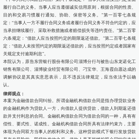
履行自己的义务。当事人应当遵循诚实信用原则，根据合同的性质、
目的和交易习惯履行通知、协助、保密等义务。”第一百零七条规
定：“当事人一方不履行合同义务或者履行合同义务不符合约定的，应
当承担继续履行、采取补救措施或者赔偿损失等违约责任。”第二百零
六条规定：“借款人应当按照约定的期限返还借款。”第二百零七条规
定：“借款人未按照约定的期限返还借款的，应当按照约定或者国家有
关规定支付逾期利息”。
本院认为，原告东营银行股份有限公司淄博分行与被告山东龙诺化工
销售有限公司、淄博骏业经贸有限公司、刁宝华、王海霞自愿达成的
调解协议是其真实意思表示，且不违反法律规定，应当依法予以确
认。
律师观点：
本案为金融借款合同纠纷。所谓金融机构借款合同是指办理贷款业务
的金融机构作为贷款人一方，向借款人提供贷款，借款人到期返还借
款并支付利息的合同。金融机构借款合同为借款合同的一种，具有有
偿性、要式性、诺成性。金融机构借款合同所具有法律约束力，主要
体现为合同双方当事人的权利和义务。这种贷款模式下银行发放贷款