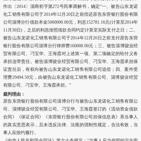
作出〔2014〕淄商初字第272号民事调解书，确定“一、被告山东龙诺
化工销售有限公司于2014年12月20日之前偿还原告东营银行股份有限
公司淄博分行借款本金5000000.00元，利息152781.16元(计算至2014年
11月30日)，之后的利息按照借款合同约定计算至实际支付之日；二、
被告山东龙诺化工销售有限公司于2014年12月20日之前支付原告东营
银行股份有限公司淄博分行律师费160000.00元；三、被告淄博骏业经
贸有限公司、刁宝华、王海霞对上述第一项、第二项确定的给付义务
承担连带责任。被告淄博骏业经贸有限公司、刁宝华、王海霞承担保
证责任后，有权向被告山东龙诺化工销售有限公司追偿；四、案件受
理费29494.50元，由被告山东龙诺化工销售有限公司、淄博骏业经贸
有限公司、刁宝华、王海霞承担。”
裁判理由：
原告东营银行股份有限公司淄博分行与被告山东龙诺化工销售有限公
司、淄博骏业经贸有限公司、刁宝华、王海霞签订的《流动资金借款
合同》《保证合同》《东营银行股份有限公司担保信息表》系当事人
的真实意思表示，且未违反法律、法规的强制性规定，合法有效，当
事人应按约履行。
《中华人民共和国合同法》第六十条规定：“当事人应当按照约定全面