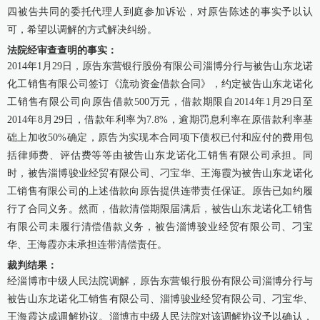
四被告共同的委托代理人到庭参加诉讼，对原告陈述的事实予以认
可，希望以调解的方式解决纠纷。
法院经审查查明的事实：
2014年1月29日，原告东营银行股份有限公司淄博分行与被告山东龙诺
化工销售有限公司签订《流动资金借款合同》，约定被告山东龙诺化
工销售有限公司向原告借款500万元，借款期限自2014年1月29日至
2014年8月29日，借款年利率为7.8%，逾期罚息利率在原借款利率基
础上加收50%确定，原告为实现本合同项下债权已付和应付的费用包
括律师费、评估费等等由被告山东龙诺化工销售有限公司承担。同
时，被告淄博骏业经贸有限公司、刁宝华、王海霞为被告山东龙诺化
工销售有限公司的上述借款向原告提供连带责任保证。原告已如约履
行了合同义务。然而，借款清偿期限届满后，被告山东龙诺化工销售
有限公司未履行清偿借款义务，被告淄博骏业经贸有限公司、刁宝
华、王海霞亦未承担连带清偿责任。
裁判结果：
经淄博市中级人民法院调解，原告东营银行股份有限公司淄博分行与
被告山东龙诺化工销售有限公司、淄博骏业经贸有限公司、刁宝华、
王海霞达成调解协议。淄博市中级人民法院对该调解协议予以确认，