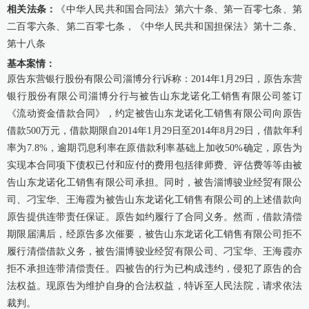
相关法条：
《中华人民共和国合同法》第六十条、第一百零七条、第
二百零六条、第二百零七条，《中华人民共和国担保法》第十二条、
康桥出版
第十八条
基本案情：
原告东营银行股份有限公司淄博分行诉称：2014年1月29日，原告东营
银行股份有限公司淄博分行与被告山东龙诺化工销售有限公司签订
《流动资金借款合同》，约定被告山东龙诺化工销售有限公司向原告
借款500万元，借款期限自2014年1月29日至2014年8月29日，借款年利
率为7.8%，逾期罚息利率在原借款利率基础上加收50%确定，原告为
实现本合同项下债权已付和应付的费用包括律师费、评估费等等由被
告山东龙诺化工销售有限公司承担。同时，被告淄博骏业经贸有限公
司、刁宝华、王海霞为被告山东龙诺化工销售有限公司的上述借款向
原告提供连带责任保证。原告如约履行了合同义务。然而，借款清偿
期限届满后，经原告多次催要，被告山东龙诺化工销售有限公司拒不
履行清偿借款义务，被告淄博骏业经贸有限公司、刁宝华、王海霞亦
拒不承担连带清偿责任。四被告的行为已构成违约，侵犯了原告的合
法权益。现原告为维护自身的合法权益，特诉至人民法院，请求依法
裁判。