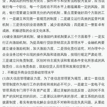
业，风险高的特性较为突出，操作环节和业务流程较为复杂，应当说
银行每一个职位、每一个流程在不同水平上都蕴藏着一定的风险。因
此，银行需要建立保障充分的内控机制，重点需要做好四个方面的工
作：一是建立和完善一套规范的制度；二是建立运行高效的监督约束
机制；三是强化职业道德教育，减少道德风险；四是建立一整套卓有
成效、积极进取的企业文化体系。
(4)健全激励约束机制。健全激励约束机制要从三个方面着手：一是实
行正向激励机制。为提高银行贷款营销层次及管理水平，金融机构要
建立健全激励机制，加大激励力度。二是强化责任追究。对办理中小
企业业务过程中出现的操作风险和道德风险，按现行规定严肃处理。
三是建立问免责制度。区别对待主观失误和客观条件变化所形成的风
险责任，出台免责条款，鼓励信贷人员培育和发展信贷客户。
2．不断提升商业信贷基础管理水平
(1)加大信息管理建设力度。为了使信息管理更为规范，建立一套信息
管理制度作为银行工作的章程和准则必不可少。一是建立一套电子化
管理系统专门用于不良资产处置，通过灵敏的信息反馈，达到对不良
资产的实时监控的目的。二是要以法律约束的形式，建立系统的信息
披露制度，着实有效地化解企业信息不对称和信息失真问题。从重处