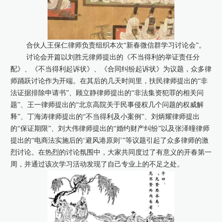
合伙人王保仁律师负责组织本次“新春微信群学习讨论会”。
讨论会开篇以刘胜元律师提出的《不当得利的举证责任分
配》、《不当得利起诉状》、《合同纠纷起诉状》为议题，众多律
师踊跃讨论作为开端。在其后的几天时间里，扶民律师提出的“非
法证据排除申请书”、顾立静律师提出的“非法集资犯罪的相关问
题”、王一律师提出的“北京高院关于民事侵权几个问题的权威解
释”、丁海涛律师提出的“不当得利及小案例”、刘炳耀律师提出
的“保证期限”、刘大伟律师提出的“婚约财产纠纷”以及张泽曈律师
提出的“电商法实施后的‘避风港原则’”等议题引起了众多律师的激
烈讨论。在热烈的讨论氛围中，大家共同度过了有意义的开春第一
周，并通过该次学习活动发现了自己专业上的不足之处。