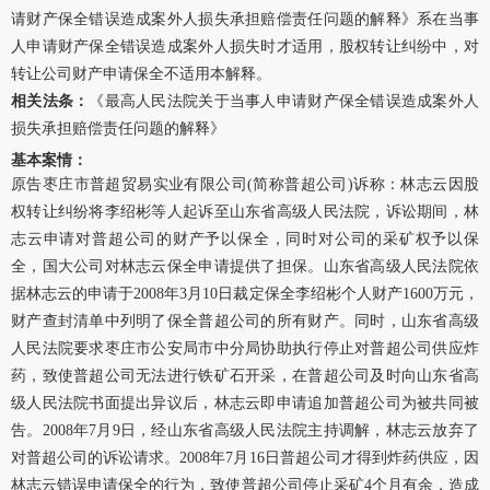
请财产保全错误造成案外人损失承担赔偿责任问题的解释》系在当事
康桥出版
人申请财产保全错误造成案外人损失时才适用，股权转让纠纷中，对
转让公司财产申请保全不适用本解释。
相关法条：
《最高人民法院关于当事人申请财产保全错误造成案外人
损失承担赔偿责任问题的解释》
基本案情：
原告枣庄市普超贸易实业有限公司(简称普超公司)诉称：林志云因股
权转让纠纷将李绍彬等人起诉至山东省高级人民法院，诉讼期间，林
志云申请对普超公司的财产予以保全，同时对公司的采矿权予以保
全，国大公司对林志云保全申请提供了担保。山东省高级人民法院依
据林志云的申请于2008年3月10日裁定保全李绍彬个人财产1600万元，
财产查封清单中列明了保全普超公司的所有财产。同时，山东省高级
人民法院要求枣庄市公安局市中分局协助执行停止对普超公司供应炸
药，致使普超公司无法进行铁矿石开采，在普超公司及时向山东省高
级人民法院书面提出异议后，林志云即申请追加普超公司为被共同被
告。2008年7月9日，经山东省高级人民法院主持调解，林志云放弃了
对普超公司的诉讼请求。2008年7月16日普超公司才得到炸药供应，因
林志云错误申请保全的行为，致使普超公司停止采矿4个月有余，造成