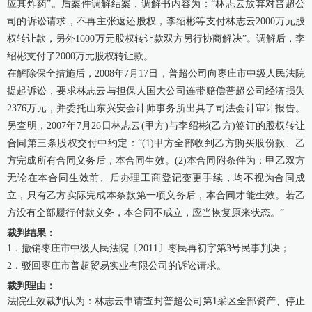
应其炸药”。后案件调解结案，调解书内容为：“林志云放弃对普超公
司的诉讼请求，不再主张返还股权，李绍彬等支付林志云2000万元股
权转让款，另外1600万元股权转让款双方另行协商解决”。调解后，李
绍彬支付了2000万元股权转让款。
在解除保全措施后，2008年7月17日，普超公司向枣庄市中级人民法院
提起诉讼，要求林志云与担保人国大公司连带赔偿普超公司经济损失
2376万元，并委托山东兴安会计师事务所出具了司法会计审计报告。
另查明，2007年7月26日林志云(甲方)与李绍彬(乙方)签订的股权转让
合同第三条股权交付中约定：“(1)甲方全部收到乙方购买股份款、乙
方完成所有合同义务后，本合同生效。(2)本合同附条件为：甲乙双方
无论在本合同生效前、后办理工商登记变更手续，均不视为合同成
立，只有乙方实际完成本条款第一项义务后，本合同才能生效。若乙
方没有全部履行付款义务，本合同不成立，应当恢复原来状态。”
裁判结果：
1．撤销枣庄市中级人民法院〔2011〕枣民再初字第3号民事判决；
2．驳回枣庄市普超贸易实业有限公司的诉讼请求。
裁判理由：
法院生效裁判认为：林志云申请查封普超公司第1采区全部资产、停止