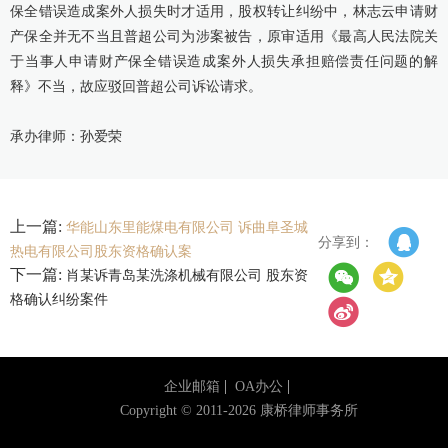
保全错误造成案外人损失时才适用，股权转让纠纷中，林志云申请财
产保全并无不当且普超公司为涉案被告，原审适用《最高人民法院关
于当事人申请财产保全错误造成案外人损失承担赔偿责任问题的解
释》不当，故应驳回普超公司诉讼请求。
承办律师：孙爱荣
上一篇:
华能山东里能煤电有限公司 诉曲阜圣城
分享到：
热电有限公司股东资格确认案
下一篇:
肖某诉青岛某洗涤机械有限公司 股东资
格确认纠纷案件
企业邮箱
OA办公
Copyright © 2011-2026 康桥律师事务所