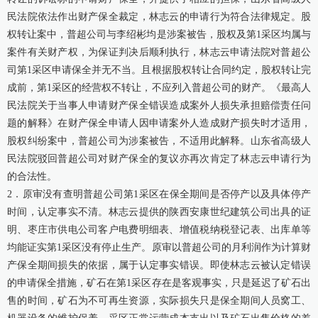
民法院依法作出财产保全裁定，林志云的申请行为符合法律规定。股
权转让案中，普超公司与李绍彬均是涉案被告，股权及第1采区均属与
案件有关财产权，为保证判决后顺利执行，林志云申请法院对普超公
司第1采区申请保全并无不当。且根据股权转让合同约定，股权转让完
成前，第1采区的经营权不转让，不应列入普超公司的财产。《最高人
民法院关于当事人申请财产保全错误造成案外人损失承担赔偿责任问
题的解释》在财产保全申请人因申请案外人造成财产损失时才适用，
股权纠纷案中，普超公司为涉案被告，不适用此解释。山东省高级人
民法院驳回普超公司对财产保全的复议亦再次肯定了林志云申请行为
的合法性。
2．原审没有查明普超公司第1采区在保全期间是否停产以及具体停产
时间，认定事实不清。林志云提供的陕西安康世纪建筑公司出具的证
明、枣庄市供电公司客户电费明细表、增值税纳税登记表、出库单等
均能证实第1采区没有停止生产。原审以普超公司的月利润作为计算财
产保全期间损失的依据，属于认定事实错误。即使林志云被认定错误
的申请保全措施，矿石在第1采区存在是客观事实，只是延迟了矿石出
售的时间，矿石为不可再生资源，实际损失只是保全期间人员窝工、