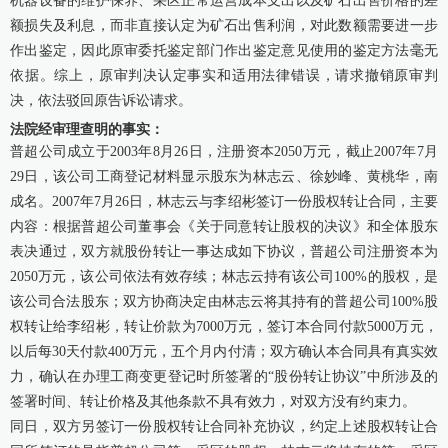
机器设备的维护保养、采区正常运营成本支出以及矿石出售价格的差
额损失及利息，而非直接认定为矿石出售利润，对此数额需要进一步
作出鉴定，因此原审委托鉴定部门作出鉴定意见使用的鉴定方法毫无
依据。综上，原审判决认定事实和适用法律错误，请求撤销原审判
决，依法驳回原告诉讼请求。
法院经审理查明的事实：
普超公司成立于2003年8月26日，注册资本2050万元，截止2007年7月
29日，该公司工商登记材料显示股东为林志云、徐妙峰、黄桃华，南
成名。2007年7月26日，林志云与李绍彬签订一份股权转让合同，主要
内容：根据普超公司董事会《关于同意转让股权的决议》和全体股东
表决通过，双方就股份转让一事达成如下协议，普超公司注册资本为
2050万元，该公司依法有效存续；林志云持有该公司100%的股权，是
该公司合法股东；双方协商决定由林志云将其持有的普超公司100%股
权转让给李绍彬，转让价款为7000万元，签订本合同付款5000万元，
以后每30天付款400万元，五个月内付清；双方确认本合同具有真实效
力，确认在办理工商变更登记时所签署的“股份转让协议”中所涉及的
签署时间、转让价格及其他条款不具有效力，对双方没有约束力。
同日，双方另签订一份股权转让合同补充协议，约定上述股权转让合