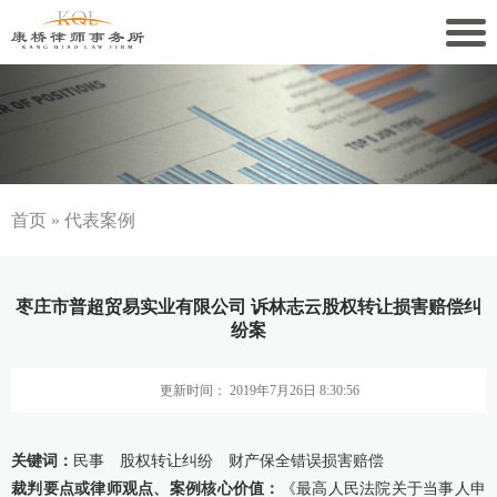
关于康桥
康桥文化
康桥人员
首页
»
代表案例
新闻动态
枣庄市普超贸易实业有限公司 诉林志云股权转让损害赔偿纠
康桥党建
纷案
业务领域
更新时间： 2019年7月26日 8:30:56
社会责任
关键词：
民事 股权转让纠纷 财产保全错误损害赔偿
康桥法治研究院
裁判要点或律师观点、案例核心价值：
《最高人民法院关于当事人申