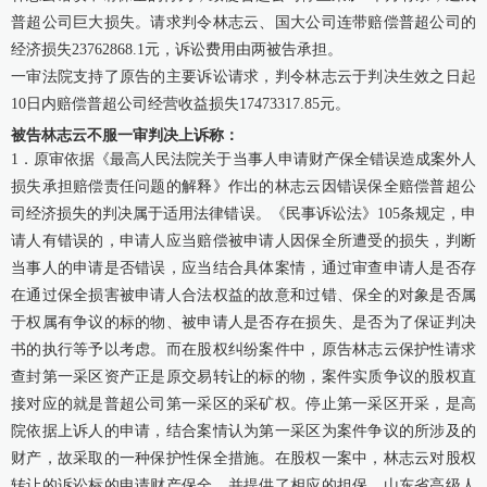
普超公司巨大损失。请求判令林志云、国大公司连带赔偿普超公司的
经济损失23762868.1元，诉讼费用由两被告承担。
一审法院支持了原告的主要诉讼请求，判令林志云于判决生效之日起
10日内赔偿普超公司经营收益损失17473317.85元。
被告林志云不服一审判决上诉称：
1．原审依据《最高人民法院关于当事人申请财产保全错误造成案外人
损失承担赔偿责任问题的解释》作出的林志云因错误保全赔偿普超公
司经济损失的判决属于适用法律错误。《民事诉讼法》105条规定，申
请人有错误的，申请人应当赔偿被申请人因保全所遭受的损失，判断
当事人的申请是否错误，应当结合具体案情，通过审查申请人是否存
在通过保全损害被申请人合法权益的故意和过错、保全的对象是否属
于权属有争议的标的物、被申请人是否存在损失、是否为了保证判决
书的执行等予以考虑。而在股权纠纷案件中，原告林志云保护性请求
查封第一采区资产正是原交易转让的标的物，案件实质争议的股权直
接对应的就是普超公司第一采区的采矿权。停止第一采区开采，是高
院依据上诉人的申请，结合案情认为第一采区为案件争议的所涉及的
财产，故采取的一种保护性保全措施。在股权一案中，林志云对股权
转让的诉讼标的申请财产保全，并提供了相应的担保，山东省高级人