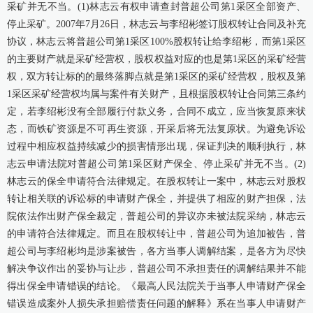
采矿并无不当。(1)林志云有权申请查封普超公司第1采区全部资产、
停止采矿。2007年7月26日，林志云与李绍彬签订股权转让合同及补充
协议，林志云将普超公司第1采区100%股权转让给李绍彬，而第1采区
的主要财产就是采矿经营权，股权权益对应的也是第1采区的采矿经营
权，双方转让标的的最终落脚点就是第1采区的采矿经营权，股权及第
1采区采矿经营权均属与案件有关财产，且根据股权转让合同第三条约
定，若李绍彬没有全部履行付款义务，合同不成立，应当恢复原来状
态，而铁矿资源是不可再生资源，开采后将无法复原状。为避免诉讼
过程中相应权益持续减少的损害情形出现，保证判决的顺利执行，林
志云申请法院对普超公司第1采区财产保全、停止采矿并无不当。(2)
林志云的保全申请符合法律规定。在股权转让一案中，林志云对股权
转让相关联的诉讼标的申请财产保全，并提供了相应的财产担保，法
院依法作出财产保全裁定，普超公司的异议亦未被法院采纳，林志云
的申请符合法律规定。而且在股权转让中，普超公司为追加被告，普
超公司与李绍彬均是涉案被告，各方当事人调解结案，是各方为尽快
解决争议作出的妥协与让步，普超公司不承担责任的调解结果并不能
得出保全申请错误的结论。《最高人民法院关于当事人申请财产保全
错误造成案外人损失承担赔偿责任问题的解释》系在当事人申请财产