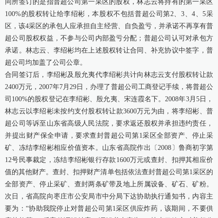
同所签订的是指普超公司第一采区的股权，林志云将持有的第一采区
100%的股权转让给李绍彬，本股权不包括普超公司第2、3、4、5采
区，该4采区的承包人应承担自主经营、自负盈亏，并承诺不再享有普
超公司股权权益，不参与公司内部盈亏分配；普超公司认可对承包方
承诺。林志云、李绍彬均在上述股权转让合同、补充协议中签字，普
超公司均加盖了公司公章。
合同签订后，李绍彬及殷允夷代李绍彬共计向林志云支付股权转让款
2400万元，2007年7月29日，办理了普超公司工商登记手续，将普超公
司100%的股权登记在李绍彬、殷允夷、宋连霞名下。2008年3月5日，
林志云以李绍彬未按约支付股权转让款3600万元为由，将李绍彬、普
超公司等诉至山东省高级人民法院，要求返还股权并承担违约责任，
并提出财产保全申请，要求查封普超公司第1采区全部资产、停止采
矿、冻结李绍彬相应价值资本。山东省高院作出〔2008〕鲁商初字第
12号民事裁定，冻结李绍彬银行存款1600万元或查封、扣押其相应价
值的其他财产。查封、扣押财产清单包括依法查封普超公司第1采区的
全部资产、停止采矿、查封两条矿带及地上所属设备、矿石、矿粉。
次日，省高院向枣庄市公安局市中分局下达协助执行通知书，内容主
要为：“协助我院停止对普超公司第1采区供应炸药，该期间，不要供