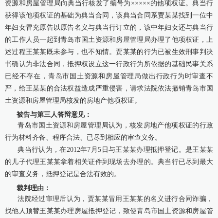
资源和房屋管理局向典当行核发了编号为×××××的他项权证。典当行
获得该他项权证的基础为典当合同，该典当合同系贾某某找到一位中
年妇女冒充原告以原告名义与典当行订立的，该中年妇女还与典当行
的工作人员一起到青岛市国土资源和房屋管理局办理了他项权证，上
述过程王某某既未参与，也不知情。贾某某的行为已被生效刑事判决
书确认为非法合同，抵押权设立这一行政行为所依据的基础民事关系
已经不存在，青岛市国土资源和房屋管理局做出行政行为时审查不
严，给王某某的合法权益造成严重侵害，请求法院依法撤销青岛市国
土资源和房屋管理局核发的房地产他项权证。
被告与第三人答辩意见：
青岛市国土资源和房屋管理局认为，核发房地产他项权证的行政
行为材料齐备、程序合法、已尽到相应的审查义务。
典当行认为，在2012年7月5日与王某某办理抵押登记。是王某某
的儿子代理王某某拿着相关证件到现场去办理的。典当行已尽到最大
的审查义务，抵押登记是合法有效的。
裁判理由：
法院经过审理后认为，贾某某冒用王某某的名义进行合同诈骗，
找他人顶替王某某办理房屋抵押登记，致使青岛市国土资源和房屋管