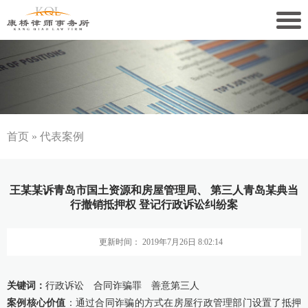
关于康桥
康桥文化
康桥人员
首页
»
代表案例
新闻动态
王某某诉青岛市国土资源和房屋管理局、 第三人青岛某典当
康桥党建
行撤销抵押权 登记行政诉讼纠纷案
业务领域
更新时间： 2019年7月26日 8:02:14
社会责任
关键词：
行政诉讼 合同诈骗罪 善意第三人
康桥法治研究院
案例核心价值
：通过合同诈骗的方式在房屋行政管理部门设置了抵押