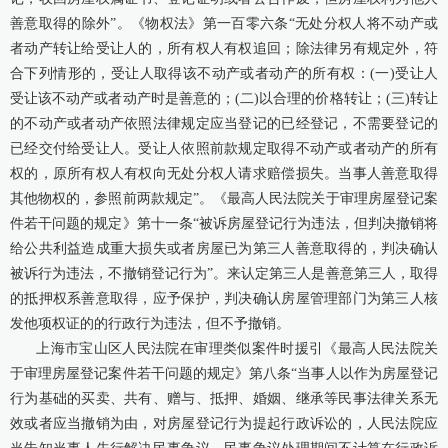
善意取得的除外”。《物权法》第一百零六条“无处分权人将不动产或
者动产转让给受让人的，所有权人有权追回；除法律另有规定外，符
合下列情形的，受让人取得该不动产或者动产的所有权：(一)受让人
受让该不动产或者动产时是善意的；(二)以合理的价格转让；(三)转让
的不动产或者动产依照法律规定应当登记的已经登记，不需要登记的
已经交付给受让人。受让人依照前款规定取得不动产或者动产的所有
权的，原所有权人有权向无处分权人请求赔偿损失。当事人善意取得
其他物权的，参照前两款规定”。《最高人民法院关于审理房屋登记案
件若干问题的规定》第十一条“被诉房屋登记行为违法，但判决撤销将
给公共利益造成重大损失或者房屋已为第三人善意取得的，判决确认
被诉行为违法，不撤销登记行为”。来认定第三人是善意第三人，取得
的抵押权系善意取得，应予保护，判决确认房屋管理部门为第三人核
发他项权证的的行政行为违法，但不予撤销。
上海市宝山区人民法院在审理类似案件时援引《最高人民法院关
于审理房屋登记案件若干问题的规定》第八条“当事人以作为房屋登记
行为基础的买卖、共有、赠与、抵押、婚姻、继承等民事法律关系无
效或者应当撤销为由，对房屋登记行为提起行政诉讼的，人民法院应