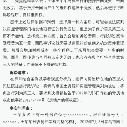
第二，先提起民事诉讼，主张王某某与典当行的抵押合同无效，合同
无效后，基于抵押合同而产生的抵押权也归于无效，然后再进行行政
诉讼程序，撤销抵押权。
鉴于上述法律依据和判例，选择第一种方案后，可能会被法院判
决房屋管理部门核发他项权证的行为违法，但是为了保护善意第三人
而不予撤销。选择第二种方案，首先会增加诉讼费用，行政诉讼案件
受理费为五十元，而民事诉讼就需要以房屋的价值俩来确定案件受理
费。然后会增加时间成本，整个程序走下来可能会需要一年多的时
间。而且，即使典当合同被认定为无效，也会存在典当行符合善意第
三人的特征，而法院不予撤销抵押权。
诉讼请求：
在律师结合案例及学者观点分析后，选择向房屋所在地的基层人
民法院提起行政诉讼，将青岛市国土资源和房屋管理局列为被告，将
典当行列为第三人，要求判决撤销被告于2012年7月5日作出的青房地
权市他字第2012474××号《房地产他项权证》。
事实与理由：
王某某名下有一处房产位于×××××××××，房产证编号为：
××××××，王某某对该房产享有完整的权利。2012年7月5日青岛市国土