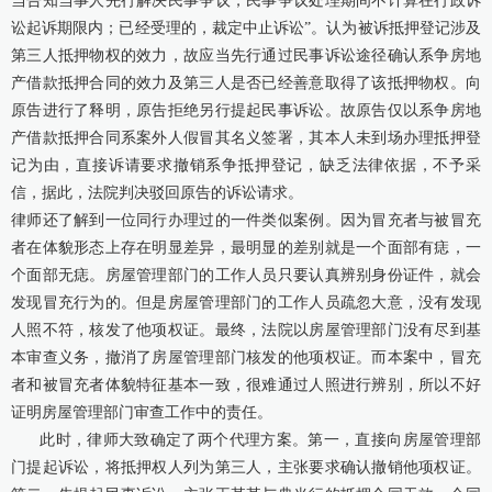
当告知当事人先行解决民事争议，民事争议处理期间不计算在行政诉
讼起诉期限内；已经受理的，裁定中止诉讼”。认为被诉抵押登记涉及
第三人抵押物权的效力，故应当先行通过民事诉讼途径确认系争房地
产借款抵押合同的效力及第三人是否已经善意取得了该抵押物权。向
原告进行了释明，原告拒绝另行提起民事诉讼。故原告仅以系争房地
产借款抵押合同系案外人假冒其名义签署，其本人未到场办理抵押登
记为由，直接诉请要求撤销系争抵押登记，缺乏法律依据，不予采
信，据此，法院判决驳回原告的诉讼请求。
律师还了解到一位同行办理过的一件类似案例。因为冒充者与被冒充
者在体貌形态上存在明显差异，最明显的差别就是一个面部有痣，一
个面部无痣。房屋管理部门的工作人员只要认真辨别身份证件，就会
发现冒充行为的。但是房屋管理部门的工作人员疏忽大意，没有发现
人照不符，核发了他项权证。最终，法院以房屋管理部门没有尽到基
本审查义务，撤消了房屋管理部门核发的他项权证。而本案中，冒充
者和被冒充者体貌特征基本一致，很难通过人照进行辨别，所以不好
证明房屋管理部门审查工作中的责任。
此时，律师大致确定了两个代理方案。第一，直接向房屋管理部
门提起诉讼，将抵押权人列为第三人，主张要求确认撤销他项权证。