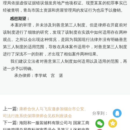
理局依据虚假证据错误颁发房地产他项权证。现贾某某的犯罪事实已
经被查明，青岛市国土资源和房屋管理局的发证行为也应予以撤销。
感想期望：
本案的审理，并未涉及到善意第三人制度。但是律师在开庭前对
该制度进行了细致的研究，发现了该制度在实践中如何适用存在两种
观点。之所以会出现这种情况，是因为我国现行法律并没有明确善意
第三人制度的适用范围，导致在具体案件适用中，对善意第三人制度
进行了深浅不一的剖析，才出现了相似案件两种结果。
我们建议立法者对善意第三人制度如何适用以及适用的范围，再
进一步予以明确。
承办律师：李学斌 宫 湛
上一篇:
康桥合伙人马飞应邀参加烟台市公安、
分享到：
司法行政系统保障律师会见权利座谈会
下一篇:
海阳和一服装辅料有限公司与 国家工商
行政管理总局商标评审委员会 及第三人张相忠商