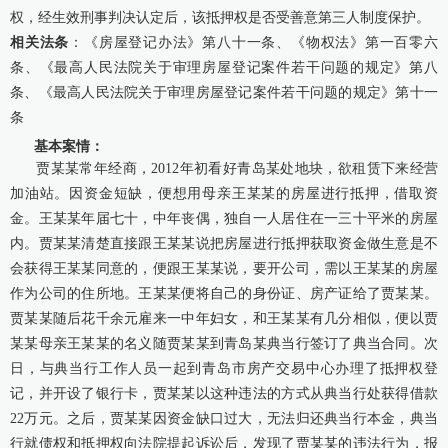
权，经生效刑事判决认定后，该抵押权是否受善意第三人制度保护。
康桥出版
相关法条
：《房屋登记办法》第八十一条、《物权法》第一百零六
条、《最高人民法院关于审理房屋登记案件若干问题的规定》第八
条、《最高人民法院关于审理房屋登记案件若干问题的规定》第十一
条
基本案情：
贾某某常年经商，2012年初看好青岛某处地块，欲租赁下来经营
加油站。因资金短缺，便想用母亲王某某的房屋进行抵押，借取资
金。王某某年届七十，中年丧偶，独自一人居住在一三十平米的房屋
内。贾某某清楚直接跟王某某说把房屋进行抵押获取资金做生意是不
会获得王某某同意的，便跟王某某说，要开公司，需以王某某的房屋
作为公司的住所地。王某某便将自己的身份证、房产证给了贾某某。
贾某某随后花千余元雇来一中年妇女，和王某某有几分相似，便以贾
某某母亲王某某的名义随贾某某到青岛某典当行签订了典当合同。次
日，与典当行工作人员一起到青岛市房产交易中心办理了抵押权登
记，并开设了银行卡，贾某某以这种违法的方式从典当行处获得借款
22万元。之后，贾某某因资金缺口过大，无法归还典当行本金，典当
行就债权和抵押权向法院提起诉讼后，发现了贾某某的违法行为，报