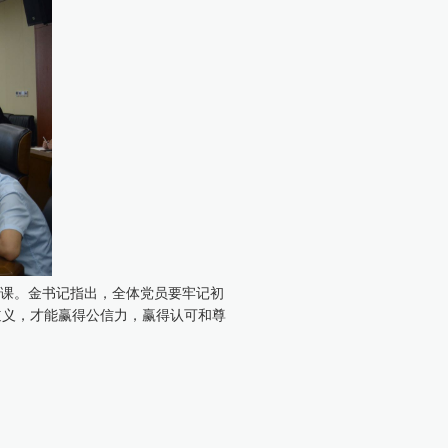
党课。金书记指出，全体党员要牢记初
道义，才能赢得公信力，赢得认可和尊