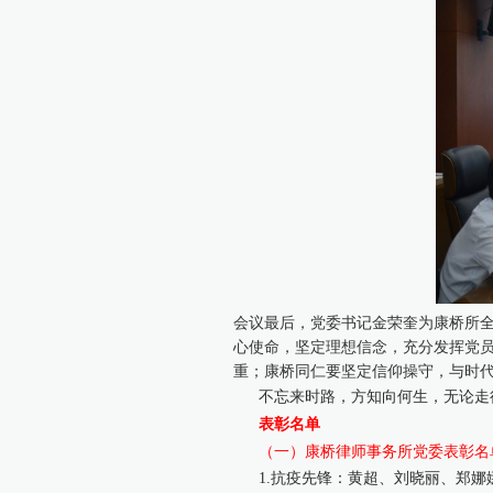
会议最后，党委书记金荣奎为康桥所全
心使命，坚定理想信念，充分发挥党
重；康桥同仁要坚定信仰操守，与时
不忘来时路，方知向何生，无论走
表彰名单
（一）康桥律师事务所党委表彰名
1.抗疫先锋：黄超、刘晓丽、郑娜