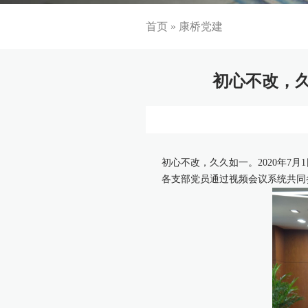
首页
»
康桥党建
初心不改，
初心不改，久久如一。2020年7
各支部党员通过视频会议系统共同