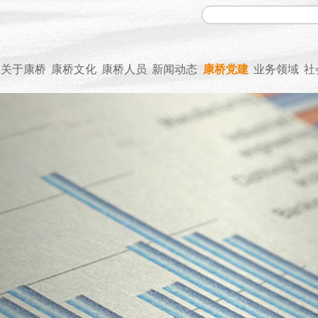
关于康桥
康桥文化
康桥人员
新闻动态
康桥党建
业务领域
社