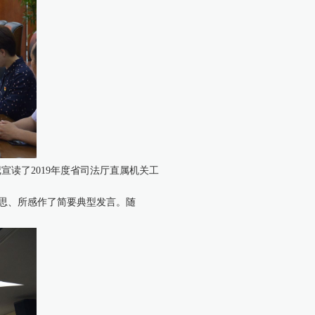
读了2019年度省司法厅直属机关工
思、所感作了简要典型发言。随