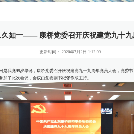
久久如一—— 康桥党委召开庆祝建党九十九
更新时间： 2020年7月2日 1:12:09
月1日是我党99岁华诞，康桥党委召开庆祝建党九十九周年党员大会，党委
参加了此次会议，会议由党委副书记张作成主持。