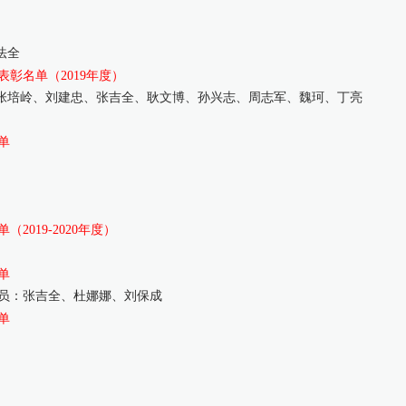
法全
彰名单（2019年度）
、张培岭、刘建忠、张吉全、耿文博、孙兴志、周志军、魏珂、丁亮
单
019-2020年度）
单
员：张吉全、杜娜娜、刘保成
单