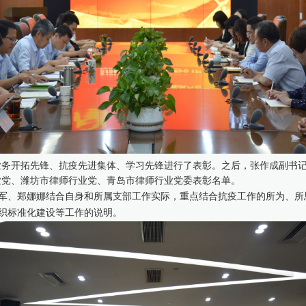
务开拓先锋、抗疫先进集体、学习先锋进行了表彰。之后，张作成副书记宣
业党、潍坊市律师行业党、青岛市律师行业党委表彰名单。
军、郑娜娜结合自身和所属支部工作实际，重点结合抗疫工作的所为、所
织标准化建设等工作的说明。