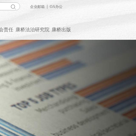
|
企业邮箱
OA办公
会责任
康桥法治研究院
康桥出版