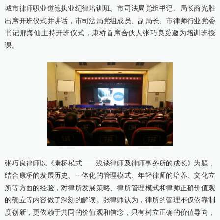
城市律师职业道德执业纪律培训班。市司法局党组书记、局长商光胜
康桥出版
出席开班仪式并讲话，市司法局党组成员、副局长、市律师行业党委
书记邢海仙主持开班仪式，康桥首席合伙人张巧良受邀为培训班授
课。
张巧良律师以《康桥模式——浅谈律师及律师事务所的成长》为题，
结合康桥的发展历史、一体化的管理模式、年轻律师的培养、文化立
所等方面的经验，对律所发展策略、律所管理模式和律师正确价值观
的确立等内容做了深刻的解读。张律师认为，律所的管理不仅依靠制
度创新，更依赖于共同的价值观和信念，只有树立正确的价值导向，