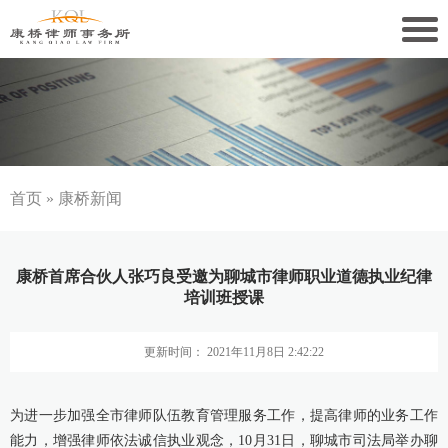
关于康桥
康桥文化
康桥人员
首页
»
康桥新闻
新闻动态
康桥首席合伙人张巧良受邀为聊城市律师职业道德执业纪律
康桥党建
培训班授课
业务领域
更新时间： 2021年11月8日 2:42:22
社会责任
为进一步加强全市律师队伍教育管理服务工作，提高律师的业务工作
康桥法治研究院
能力，增强律师依法诚信执业观念，10月31日，聊城市司法局举办聊