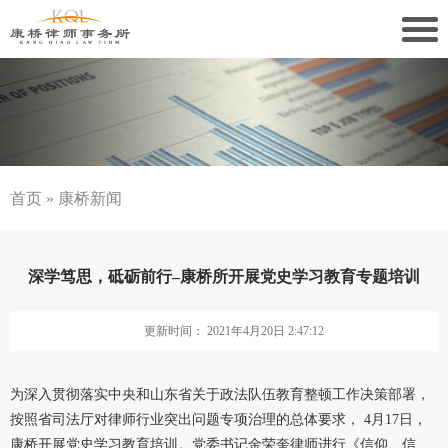
关于康桥
康桥文化
康桥人员
首页
»
康桥新闻
新闻动态
深学笃思，砥砺前行–康桥所开展党史学习教育专题培训
康桥党建
更新时间： 2021年4月20日 2:47:12
业务领域
社会责任
为深入贯彻落实中央和山东省关于政法队伍教育整顿工作决策部署，
按照省司法厅对律师行业突出问题专项治理的总体要求， 4月17日，
康桥法治研究院
康桥开展党史学习教育培训。党委书记金荣奎律师进行《信仰、信