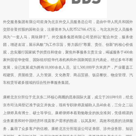
外交服务集团有限公司前身为北京外交人员服务总公司，是由中华人民共和国外
交部全资控股的国有企业，注册资本为人民币52766.4万元，与北京外交人员服务
局为“一套人马，两块牌子”。外交服务集团有限公司坚持以“配合外交，服务使
团，增进友谊，展示风貌”为工作宗旨，努力践行“尊重、责任、创新”的核心价值
观，忠实履行国家赋予的责任和使命，聚焦外事服务主责主业，竭诚服务于400余
家外国驻华使馆、国际组织驻华代表机构和外国新闻驻京代表处。经过多年不断
发展，业已发展成为拥有10,000余名人员、近1,500,000平方米房产，产业覆盖工
程建筑、房屋租赁、人力资源、文化教育、商品贸易、饭店餐饮、物业管理、汽
车租赁等诸多领域的综合性外事服务集团。
康桥北京分所位于北京东二环核心商圈的昆泰国际大厦，成立于2010年9月，经北
京市司法局登记准予设立并执业，现有专职律师及辅助人员40余名，三分之二以
上律师具有博士、硕士等学位。康桥律师本着勤勉敬业的执业准则，凭借精湛的
业务素质和对中国经济环境及客户需求的熟谙，以其及时、高效和优质的法律服
务，赢得了众多客户的信赖。康桥北京分所现设公司证券部、涉外业务部、知识