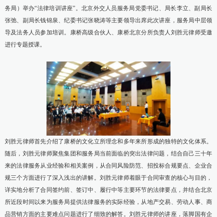
务局）举办“法律培训讲座”。北京外交人员服务局党委书记、局长李立、副局长
康桥出版
张弛、副局长钱锦泉、纪委书记张晓涛等主要领导出席此次讲座，服务局中层领
导及法务人员参加培训。康桥高级合伙人、康桥北京分所负责人刘胜元律师受邀
进行专题授课。
刘胜元律师首先介绍了康桥的文化立所理念和多年来所形成的独特的文化体系。
随后，刘胜元律师聚焦集团和服务局当前面临的突出法律问题，结合自己三十年
来的法律服务从业经验和相关案例，从合同风险防范、招投标合规要点、企业合
规三个方面进行了深入浅出的讲解。刘胜元律师着眼于合同审查的核心与目的，
详实地分析了合同签约前、签订中、履行中等主要环节的法律要点，并结合北京
所近段时间以来为服务局提供法律服务的实际经验，从地产交易、劳动人事、商
品营销方面的主要难点问题进行了细致的解答。刘胜元律师的讲座，落脚国有企