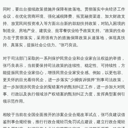
同时，要出台接续政策措施并保障有效落地。贯彻落实中央经济工作
会议，在优化营商环境、强化减税降费、拓宽融资渠道、加大财政支
持、放宽民间投资准入等方面出台新的鼓励扶持政策，对陷入困境的
制造业、房地产业、建筑业、批零餐饮业给予政策支持。“政策的生命
力在于贯彻落实，采用强有力的措施保障政策从速落地，体现真扶
持、真落实，提振社会公信力。”张巧良说。
对于司法部门采取的一系列保护民营企业和企业家合法权益的举措，
张巧良表示，当前要保持司法政策的连续性、稳定性、可持续性，方
能提振民营企业家信心，增强民营企业家安全感。例如，以更包容、
更关怀的目光看待民企，进一步落实“少捕慎诉慎押”刑事司法政策，
进一步加强涉民营企业的冤错案件的甄别纠正工作，进一步加大对民
事、行政以及执行领域涉产权错案的甄别纠正力度，发挥典型案例引
领示范作用。
相较于当前在全国全面推开的涉案企业合规改革试点，张巧良建议借
鉴刑事合规经验，推行行政合规轻罚免罚试点建设，建立行政合规轻