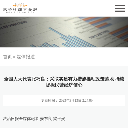
关于康桥
康桥文化
康桥人员
首页
»
媒体报道
新闻动态
全国人大代表张巧良：采取实质有力措施推动政策落地 持续
康桥党建
提振民营经济信心
业务领域
更新时间： 2023年3月13日 2:24:09
社会责任
法治日报全媒体记者 姜东良 梁平妮
康桥法治研究院