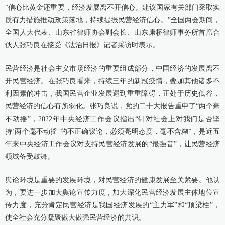
“信心比黄金还重要，经济发展离不开信心。建议国家有关部门采取实
质有力措施推动政策落地，持续提振民营经济信心。”全国两会期间，
康桥出版
全国人大代表、山东省律师协会副会长、山东康桥律师事务所首席合
伙人张巧良在接受《法治日报》记者采访时表示。
民营经济是社会主义市场经济的重要组成部分，中国经济的发展离不
开民营经济。在张巧良看来，持续三年的新冠疫情，叠加其他诸多不
利因素的冲击，我国民营企业发展遇到重重障碍，正处于历史低谷，
民营经济的信心有所弱化。张巧良说，党的二十大报告重申了“两个毫
不动摇”，2022年中央经济工作会议指出“针对社会上对我们是否坚
持‘两个毫不动摇’的不正确议论，必须亮明态度，毫不含糊”，是近五
年来中央经济工作会议对支持民营经济发展的“最强音”，让民营经济
领域备受鼓舞。
舆论环境是重要的发展环境，对民营经济的健康发展至关紧要。他认
为，要进一步加大舆论宣传力度，加大深化民营经济发展主体地位宣
传力度，充分肯定民营经济是我国经济发展的“主力军”和“顶梁柱”，
使全社会充分凝聚做大做强民营经济的共识。