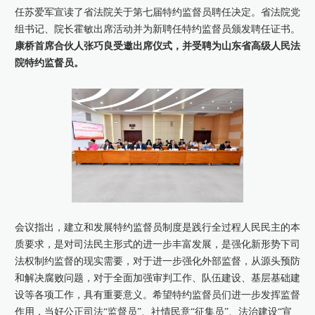
任苏爱军宣读了省法院关于第七届特约监督员聘任决定。省法院党
康桥出版
组书记、院长霍敏出席活动并为新聘任特约监督员颁发聘任证书。
康桥首席合伙人张巧良受邀出席仪式，并受聘为山东省高级人民法
院特约监督员。
会议指出，建立和发展特约监督员制度是践行全过程人民民主的本
质要求，是对司法民主形式的进一步丰富发展，是强化新形势下司
法权制约监督的现实需要，对于进一步强化外部监督，从源头预防
和解决腐败问题，对于全面加强审判工作、队伍建设、基层基础建
设等各项工作，具有重要意义。希望特约监督员们进一步发挥监督
作用，当好公正司法“监督员”、社情民意“征集员”、法治建设“宣