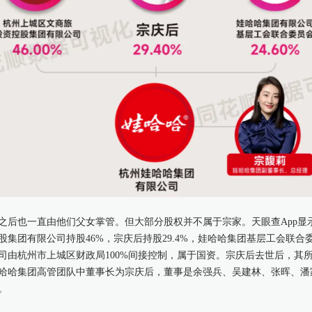
之后也一直由他们父女掌管。但大部分股权并不属于宗家。天眼查App显
集团有限公司持股46%，宗庆后持股29.4%，娃哈哈集团基层工会联合委
司由杭州市上城区财政局100%间接控制，属于国资。宗庆后去世后，其
哈哈集团高管团队中董事长为宗庆后，董事是余强兵、吴建林、张晖、潘
。