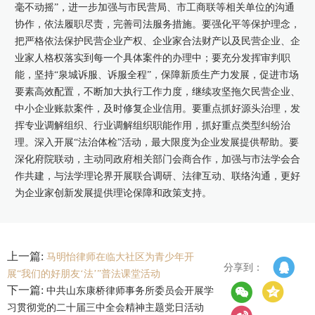
毫不动摇”，进一步加强与市民营局、市工商联等相关单位的沟通
协作，依法履职尽责，完善司法服务措施。要强化平等保护理念，
把严格依法保护民营企业产权、企业家合法财产以及民营企业、企
业家人格权落实到每一个具体案件的办理中；要充分发挥审判职
能，坚持“泉城诉服、诉服全程”，保障新质生产力发展，促进市场
要素高效配置，不断加大执行工作力度，继续攻坚拖欠民营企业、
中小企业账款案件，及时修复企业信用。要重点抓好源头治理，发
挥专业调解组织、行业调解组织职能作用，抓好重点类型纠纷治
理。深入开展“法治体检”活动，最大限度为企业发展提供帮助。要
深化府院联动，主动同政府相关部门会商合作，加强与市法学会合
作共建，与法学理论界开展联合调研、法律互动、联络沟通，更好
为企业家创新发展提供理论保障和政策支持。
上一篇:
马明怡律师在临大社区为青少年开
分享到：
展“我们的好朋友‘法’”普法课堂活动
下一篇:
中共山东康桥律师事务所委员会开展学
习贯彻党的二十届三中全会精神主题党日活动