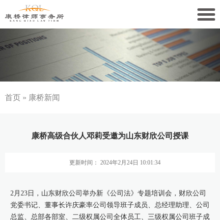
关于康桥
康桥文化
康桥人员
首页
»
康桥新闻
新闻动态
康桥高级合伙人邓莉受邀为山东财欣公司授课
康桥党建
更新时间： 2024年2月24日 10:01:34
业务领域
社会责任
2月23日，山东财欣公司举办新《公司法》专题培训会，财欣公司
党委书记、董事长许庆豪率公司领导班子成员、总经理助理、公司
康桥法治研究院
总监、总部各部室、二级权属公司全体员工、三级权属公司班子成