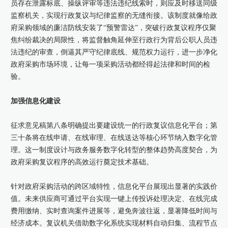
员存在泄露标底、操纵评审等违法违纪线索时，则应及时移送同级
监察机关，实现行政复议与纪律监察的无缝衔接。该制度就像给政
府采购领域的廉洁防线安装了“预警雷达”，突破行政复议程序仅聚
焦纠纷裁决的局限性，将监督触角延伸至行政行为背后公职人员违
法违纪的审查，倒逼其严守纪律底线、规范权力运行，进一步净化
政府采购市场环境，让每一项采购活动都经得起法律和时间的检
验。
加强信息化建设
征求意见稿第八条明确提出要建设统一的行政复议信息化平台；第
三十条将在线申请、在线审理、在线送达等核心环节纳入数字化管
理。这一制度设计与政务服务数字化转型的整体趋势高度契合，为
政府采购复议程序的高效运行奠定技术基础。
针对政府采购活动的跨区域特性，信息化平台展现出显著的实践价
值。未来供应商可通过平台实现一键上传投诉处理决定、在线完成
费用缴纳、实时查询案件进展等，避免奔波往返，显著降低时间与
经济成本。复议机关借助数字化系统实现材料自动归集、流程节点