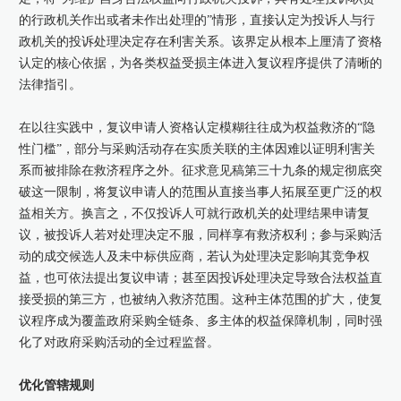
的行政机关作出或者未作出处理的”情形，直接认定为投诉人与行
政机关的投诉处理决定存在利害关系。该界定从根本上厘清了资格
认定的核心依据，为各类权益受损主体进入复议程序提供了清晰的
法律指引。
在以往实践中，复议申请人资格认定模糊往往成为权益救济的“隐
性门槛”，部分与采购活动存在实质关联的主体因难以证明利害关
系而被排除在救济程序之外。征求意见稿第三十九条的规定彻底突
破这一限制，将复议申请人的范围从直接当事人拓展至更广泛的权
益相关方。换言之，不仅投诉人可就行政机关的处理结果申请复
议，被投诉人若对处理决定不服，同样享有救济权利；参与采购活
动的成交候选人及未中标供应商，若认为处理决定影响其竞争权
益，也可依法提出复议申请；甚至因投诉处理决定导致合法权益直
接受损的第三方，也被纳入救济范围。这种主体范围的扩大，使复
议程序成为覆盖政府采购全链条、多主体的权益保障机制，同时强
化了对政府采购活动的全过程监督。
优化管辖规则