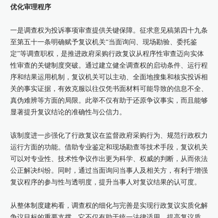
优化审理程序
一是调查权为投诉事项审查提供关键保障。征求意见稿第四十九条
至第五十一条明确赋予复议机关“当面询问、现场勘验、委托鉴
定”等调查职权，是推进政府采购行政复议从程序性审查迈向实体
性审查的关键制度突破。通过建立健全调查权的启动条件、运行程
序和结果运用机制，复议机关可以主动、全面地搜集和核实投诉相
关的事实证据，有效克服以往仅凭书面材料可能导致的信息不全、
真伪难辨等方面的局限。此举不仅有助于还原争议事实，而且能够
显著提升复议结论的准确性与公信力。
该制度进一步强化了行政复议在监督政府采购行为、规范行政权力
运行方面的功能。借助专业鉴定和现场勘查等技术手段，复议机关
可以对专业性、技术性争议作出更为科学、权威的判断，从而依法
公正解决纠纷。同时，通过当面询问当事人及相关方，有利于增强
复议程序的参与性与透明度，提升当事人对复议结果的认可度。
从整体制度建构看，调查权的细化与完善是实现行政复议实质化解
争议目标的重要支撑。它不仅有助于统一法律适用、提高复议质