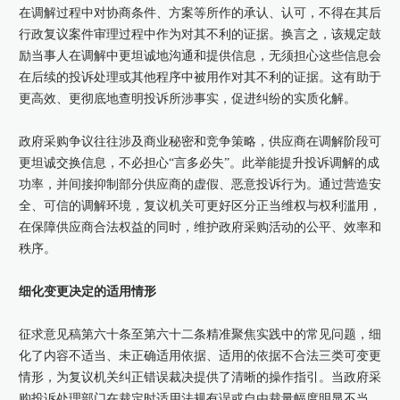
在调解过程中对协商条件、方案等所作的承认、认可，不得在其后
行政复议案件审理过程中作为对其不利的证据。换言之，该规定鼓
励当事人在调解中更坦诚地沟通和提供信息，无须担心这些信息会
在后续的投诉处理或其他程序中被用作对其不利的证据。这有助于
更高效、更彻底地查明投诉所涉事实，促进纠纷的实质化解。
政府采购争议往往涉及商业秘密和竞争策略，供应商在调解阶段可
更坦诚交换信息，不必担心“言多必失”。此举能提升投诉调解的成
功率，并间接抑制部分供应商的虚假、恶意投诉行为。通过营造安
全、可信的调解环境，复议机关可更好区分正当维权与权利滥用，
在保障供应商合法权益的同时，维护政府采购活动的公平、效率和
秩序。
细化变更决定的适用情形
征求意见稿第六十条至第六十二条精准聚焦实践中的常见问题，细
化了内容不适当、未正确适用依据、适用的依据不合法三类可变更
情形，为复议机关纠正错误裁决提供了清晰的操作指引。当政府采
购投诉处理部门在裁定时适用法规有误或自由裁量幅度明显不当，