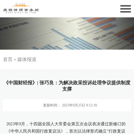
关于康桥
康桥文化
康桥人员
首页
»
媒体报道
新闻动态
《中国财经报》| 张巧良：为解决政采投诉处理争议提供制度
康桥党建
支撑
业务领域
更新时间： 2025年9月25日 9:12:10
社会责任
2023年9月，十四届全国人大常委会第五次会议表决通过新修订的
康桥法治研究院
《中华人民共和国行政复议法》，首次以法律形式确立“行政复议