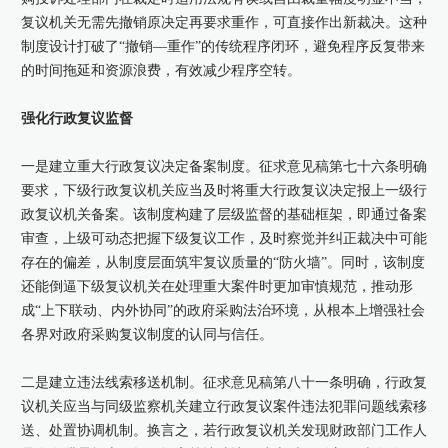
复议机关无需先撤销原决定再要求重作，可直接作出新裁决。这种
制度设计打破了“撤销—重作”的传统程序闭环，避免程序反复带来
的时间拖延和资源浪费，有效减少程序空转。
强化行政复议监督
一是建立重大行政复议决定备案制度。征求意见稿第七十六条明确
要求，下级行政复议机关应当及时将重大行政复议决定报上一级行
政复议机关备案。该制度构建了层级监督的基础框架，即通过备案
审查，上级可动态把握下级复议工作，及时察觉并纠正裁决中可能
存在的偏差，从制度层面筑牢复议质量的“防火墙”。同时，该制度
还能倒逼下级复议机关在处理重大案件时更加审慎规范，推动形
成“上下联动、内外协同”的政府采购法治环境，从根本上增强社会
各界对政府采购复议制度的认同与信任。
二是建立违法线索移送机制。征求意见稿第八十一条明确，行政复
议机关应当与同级监察机关建立行政复议案件违法犯罪问题线索移
送、处置协调机制。换言之，若行政复议机关发现财政部门工作人