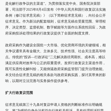
是化解行政争议的主渠道”。为贯彻落实党中央、国务院决策部
署，司法部于2025年8月4日发布《中华人民共和国行政复议法实施
康桥出版
条例（修订征求意见稿）》（以下简称征求意见稿），向社会公开
征求意见。作为新法的配套细则，征求意见稿在受案范围、审理程
序、决定类型、监督机制、数字赋能等方面作出系统性回应，为政
府采购投诉处理结果的行政复议提供了全面的制度支撑。
政府采购作为建设全国统一大市场、优化营商环境的关键领域，相
关争议通常具有金额大、主体多元、技术性强、社会关注度高等特
点。传统的“投诉—行政诉讼”二元解决路径周期长、成本高，难以
满足供应商对效率与公正的双重需求。发挥行政复议主渠道作用，
既可实质性化解纠纷，又能倒逼政府采购监管部门提升治理效能。
本文结合征求意见稿的相关条款与政府采购实践，探讨其带来的影
响，以期对立法完善与实务操作提供参考。
扩大行政复议范围
征求意见稿第三十九条对复议申请人资格的判断标准作出明确规
定，将“为维护自身合法权益向行政机关投诉，具有处理投诉职责