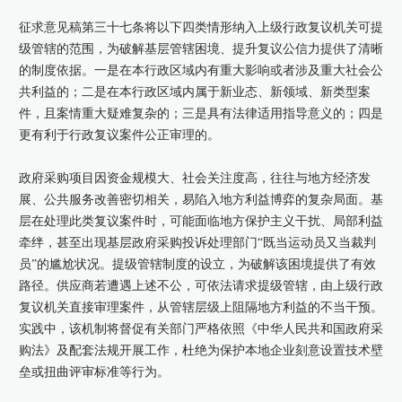
征求意见稿第三十七条将以下四类情形纳入上级行政复议机关可提
级管辖的范围，为破解基层管辖困境、提升复议公信力提供了清晰
的制度依据。一是在本行政区域内有重大影响或者涉及重大社会公
共利益的；二是在本行政区域内属于新业态、新领域、新类型案
件，且案情重大疑难复杂的；三是具有法律适用指导意义的；四是
更有利于行政复议案件公正审理的。
政府采购项目因资金规模大、社会关注度高，往往与地方经济发
展、公共服务改善密切相关，易陷入地方利益博弈的复杂局面。基
层在处理此类复议案件时，可能面临地方保护主义干扰、局部利益
牵绊，甚至出现基层政府采购投诉处理部门“既当运动员又当裁判
员”的尴尬状况。提级管辖制度的设立，为破解该困境提供了有效
路径。供应商若遭遇上述不公，可依法请求提级管辖，由上级行政
复议机关直接审理案件，从管辖层级上阻隔地方利益的不当干预。
实践中，该机制将督促有关部门严格依照《中华人民共和国政府采
购法》及配套法规开展工作，杜绝为保护本地企业刻意设置技术壁
垒或扭曲评审标准等行为。