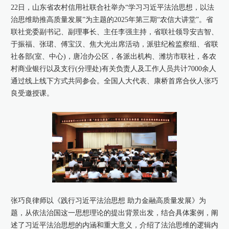
22日，山东省农村信用社联合社举办“学习习近平法治思想，以法
治思维助推高质量发展”为主题的2025年第三期“农信大讲堂”。省
康桥出版
联社党委副书记、副理事长、主任李强主持，省联社领导安吉智、
于振福、张珺、傅宝汉、焦大光出席活动，派驻纪检监察组、省联
社各部(室、中心)，唐冶办公区，各派出机构、潍坊市联社，各农
村商业银行以及支行(分理处)有关负责人及工作人员共计7000余人
通过线上线下方式共同参会。全国人大代表、康桥首席合伙人张巧
良受邀授课。
张巧良律师以《践行习近平法治思想 助力金融高质量发展》为
题，从依法治国这一思想理论的提出背景出发，结合具体案例，阐
述了习近平法治思想的内涵和重大意义，介绍了法治思维的逻辑内