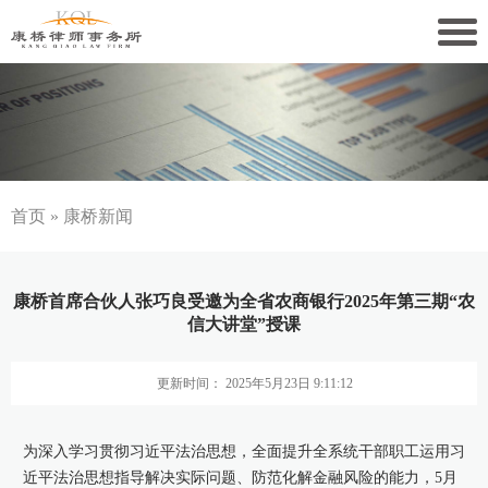
关于康桥
康桥文化
康桥人员
首页
»
康桥新闻
新闻动态
康桥首席合伙人张巧良受邀为全省农商银行2025年第三期“农
康桥党建
信大讲堂”授课
业务领域
更新时间： 2025年5月23日 9:11:12
社会责任
为深入学习贯彻习近平法治思想，全面提升全系统干部职工运用习
康桥法治研究院
近平法治思想指导解决实际问题、防范化解金融风险的能力，5月