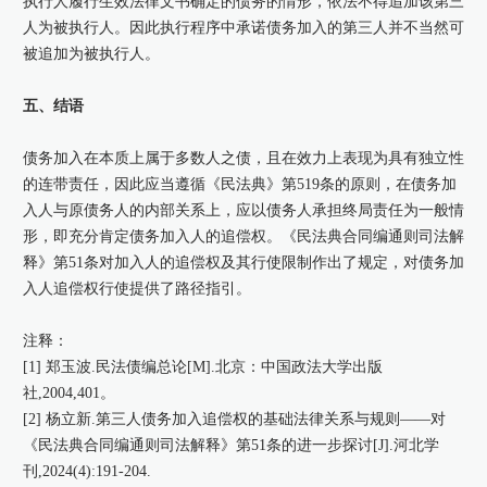
执行人履行生效法律文书确定的债务的情形，依法不得追加该第三
人为被执行人。因此执行程序中承诺债务加入的第三人并不当然可
被追加为被执行人。
五、结语
债务加入在本质上属于多数人之债，且在效力上表现为具有独立性
的连带责任，因此应当遵循《民法典》第519条的原则，在债务加
入人与原债务人的内部关系上，应以债务人承担终局责任为一般情
形，即充分肯定债务加入人的追偿权。《民法典合同编通则司法解
释》第51条对加入人的追偿权及其行使限制作出了规定，对债务加
入人追偿权行使提供了路径指引。
注释：
[1] 郑玉波.民法债编总论[M].北京：中国政法大学出版
社,2004,401。
[2] 杨立新.第三人债务加入追偿权的基础法律关系与规则——对
《民法典合同编通则司法解释》第51条的进一步探讨[J].河北学
刊,2024(4):191-204.