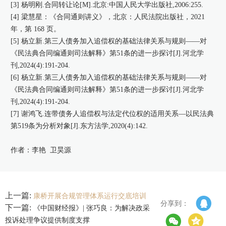
[3] 杨明刚.合同转让论[M].北京:中国人民大学出版社,2006:255.
[4] 梁慧星：《合同通则讲义》，北京：人民法院出版社，2021
年，第 168 页。
[5] 杨立新.第三人债务加入追偿权的基础法律关系与规则——对
《民法典合同编通则司法解释》第51条的进一步探讨[J].河北学
刊,2024(4):191-204.
[6] 杨立新.第三人债务加入追偿权的基础法律关系与规则——对
《民法典合同编通则司法解释》第51条的进一步探讨[J].河北学
刊,2024(4):191-204.
[7] 谢鸿飞.连带债务人追偿权与法定代位权的适用关系—以民法典
第519条为分析对象[J].东方法学,2020(4):142.
作者：李艳 卫昊源
上一篇:
康桥开展合规管理体系运行交底培训
分享到：
下一篇:
《中国财经报》| 张巧良：为解决政采
投诉处理争议提供制度支撑