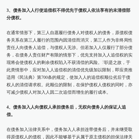
3、债务加入人行使追偿权不得优先于债权人依法享有的未清偿部
分债权。
在通常情形下，第三人自愿履行债务人对债权人的债务，原债权债
务关系在第三人履行的范围内因清偿而消灭，第三人作为非终局性
责任人向债务人追偿，与债权人无涉。但若加入人仅履行了部分债
务，在债务人责任财产有限的情形下，优先支持加入人追偿权的实
现将会使债权人的剩余债权陷入不获清偿的风险。
7
职是之故，于
此类情形中，应对加入人追偿权的清偿优先级加以限制，即应类推
适用《民法典》第700条的规定，使加入人的追偿权顺位劣后于债
权人的清偿请求权。此顺位的限制，在保护债权人债权的同时，亦
可减少债权人对加入人因二次追偿而增生的履行成本。
4、债务加入人向债权人承担债务后，无权向债务人的保证人追
偿。
在债务加入法律关系中，债务加入人承担连带债务后，并未继受取
得原债权人的债权，因此不能够基于从属于原主债权的担保法律关