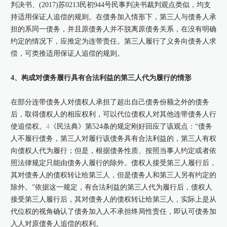
判决书、(2017)苏0213民初944号民事判决书裁判观点类似，均支
持适用保证人追偿的规则。在债务加入情形下，第三人与债务人承
担的系同一债务，并且原债务人并不脱离原债务关系，在没有明确
约定的情况下，应推定为连带责任。第三人履行了义务向债务人求
偿，可类推适用保证人追偿的规则。
4、构成对债务履行具有合法利益的第三人代为履行的情形
在部分连带债务人对债权人承担了超出自己债务份额之外的债务
后，取得债权人的相应权利，可以代位债权人对其他连带债务人行
使追偿权。
4
《民法典》第524条的规定刚好回应了该观点：“债务
人不履行债务，第三人对履行该债务具有合法利益的，第三人有权
向债权人代为履行；但是，根据债务性质、按照当事人约定或者依
照法律规定只能由债务人履行的除外。债权人接受第三人履行后，
其对债务人的债权转让给第三人，但是债务人和第三人另有约定的
除外。”依据这一规定，有合法利益的第三人代为履行后，债权人
接受第三人履行后，其对债务人的债权转让给第三人，实际上是从
代位权的视角确认了债务加入人不承担终局性责任，即认可债务加
入人对原债务人追偿的权利。