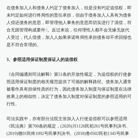
在债务加入人和债务人约定了债务加入，但是没有约定追偿权，即
未约定如何进行终局性的责任承担，但由于债务加入人具有为债务
人偿还债务的意思，即管理他人事务的意思而切实进行了清偿，符
合无因管理构成要件
3
。反过来说，任何理性人都不会无缘无故代
人受过，代人偿债，加入人如果承诺终局性承担债务却不求回报也
是不符合常理的。
3、参照适用保证制度保证人的追偿权
《合同编通则司法解释》第51条的开放性规定，为追偿权的行使参
照适用保证制度的相关规范提供了可循的解释路径。债务加入通常
被看作具有担保性质的行为，因此债务加入制度与保证制度在法律
效果上的相似性，决定了债务加入制度对保证制度的参照适用的可
行性。
司法实践中，亦有部分法院主张加入人行使追偿权可以参照适用
《民法典》第700条的规定，(2020)川1126民初261号民事判决书、
(2019)赣01民终1092号民事判决书、(2018)鲁0502民初1345号民事