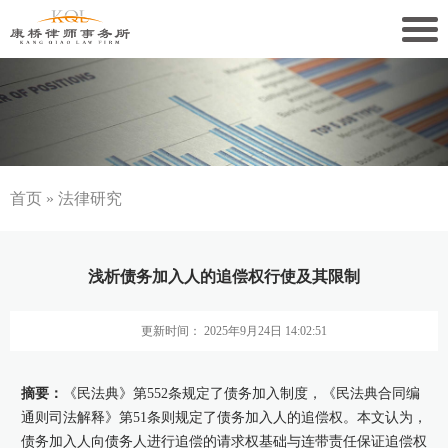
关于康桥
康桥文化
康桥人员
首页
»
法律研究
新闻动态
浅析债务加入人的追偿权行使及其限制
康桥党建
更新时间： 2025年9月24日 14:02:51
业务领域
社会责任
摘要：
《民法典》第552条规定了债务加入制度，《民法典合同编
通则司法解释》第51条则规定了债务加入人的追偿权。本文认为，
康桥法治研究院
债务加入人向债务人进行追偿的请求权基础与连带责任保证追偿权