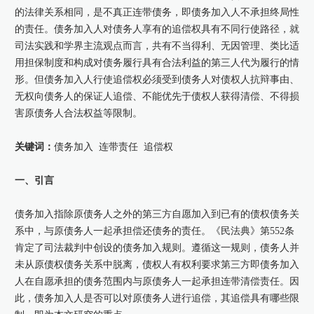
的法律关系相同，是不真正连带债务，即债务加入人不承担终局性
康桥出版
的责任。债务加入人对债务人享有的追偿权具有不同行使路径，就
司法实践和学界主流观点而言，共有不当得利、无因管理、类比适
用担保制度和构成对债务履行具有合法利益的第三人代为履行的情
形。但债务加入人行使追偿权必须受到债务人对债权人抗辩事由、
无权向债务人的保证人追偿、不能优先于债权人获得清偿、不得损
害原债务人合法权益等限制。
关键词：
债务加入 连带责任 追偿权
一、引言
债务加入指除原债务人之外的第三方自愿加入到已有的债权债务关
系中，与原债务人一起承担偿还债务的责任。《民法典》第552条
肯定了司法裁判中创设的债务加入规则。遵循这一规则，债务人并
未从原债权债务关系中脱离，债权人有权利要求第三方即债务加入
人在自愿承担的债务范围内与原债务人一起承担连带清偿责任。因
此，债务加入人是否可以对原债务人进行追偿，其追偿具有哪些限