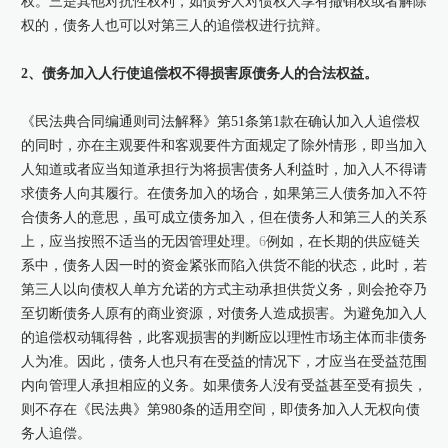
权。三是其他对抗性权利，如债务人对债权人享有撤销权或者解除
权的，债务人也可以对第三人的追偿权进行抗辩。
2、债务加入人行使追偿权不得损害原债务人的合法权益。
《民法典合同编通则司法解释》第51条第1款在确认加入人追偿权
的同时，亦在主观要件和客观要件方面规定了除外情形，即当加入
人知道或者应当知道承担行为将损害债务人利益时，加入人不得请
求债务人向其履行。在债务加入的场合，如果第三人债务加入不符
合债务人的意思，虽可成立债务加入，但在债务人和第三人的关系
上，应当按照不适当的无因管理处理。
6
例如，在长期的供应链关
系中，债务人因一时的资金紧张而陷入供货不能的状态，此时，若
第三人以向债权人单方允诺的方式主动承担供货义务，则会抢夺乃
至切断债务人原有的商业资源，对债务人造成损害。为避免加入人
的追偿权动辄得咎，此客观损害的判断应以理性市场主体而非债务
人为准。因此，债务人也只有在受益的情况下，才应当在受益范围
内向管理人承担相应的义务。如果债务人没有受益甚至受有损失，
则不存在《民法典》第980条的适用空间，即债务加入人无权向债
务人追偿。