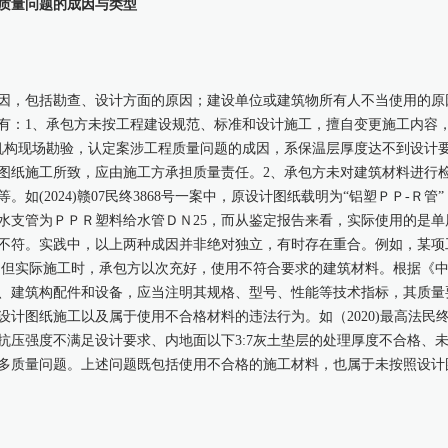
质量问题的成因与类型
因，包括勘查、设计方面的原因；建设单位或建筑物所有人不当使用的原
有：1、承包方未按工程建设规范、标准和设计施工，擅自变更施工内容，擅
定机构现场勘验，认定案涉工程质量问题的成因，系保温层厚度达不到设计
图纸施工所致，应由施工方承担质量责任。2、承包方未对建筑材料进行
如(2024)赣07民终3868号一案中，原设计图纸载明为“铝塑ＰＰ-Ｒ
水支管为ＰＰＲ塑料给水管ＤＮ25，而从鉴定报告来看，实际使用的是
不符。实践中，以上两种成因并非绝对独立，有时存在重合。例如，某项
，但实际施工时，承包方以次充好，使用不符合要求的建筑材料。根据《
、建筑构配件和设备，应当注明其规格、型号、性能等技术指标，其质量
计图纸施工以及属于使用不合格材料的违法行为。如（2020)最高法民终
抗压强度不满足设计要求、内地面以下3:7灰土垫层的处理厚度不合格、
多质量问题。上述问题既包括使用不合格的施工材料，也属于未按照设计