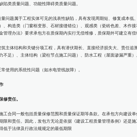
缺陷类质量问题、功能性障碍类质量问题。
质量问题属于工程实体可见的浅表性缺陷，具有发现周期短、修复成本低
）、构造类（门窗框变形、石材接缝错位）、观感类（瓷砖色差、木作接
金管理办法》要求承包方在质保期内实行无偿维修，质保期外可建立有偿
建筑主体结构和关键分项工程，具有潜伏期长、直接经济损失大、责任追
力不足）、主体结构（梁柱节点施工问题）、防水工程（屋面渗漏严重）
正常使用的系统性问题（如水电管线故障）。
作
保修责任。
施工合同一般包括质量保修范围和质量保证期等条款。在承包方向建设单
期限和责任。因此，发包方无论是依据《建设工程质量管理条例》还是施
得低于法律及行政法规规定的最低期限