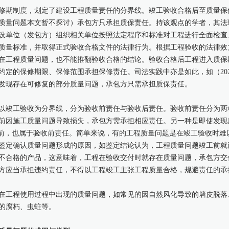
修期制度，划定了建设工程质量责任的分界线。竣工验收合格后至质量保
质量问题本文暂不探讨）承包方只承担质保责任。持该观点的学者，其法
设单位（发包方）组织相关单位按照法定程序和标准对工程进行全面检查
质量标准，并取得正式验收合格文件的法律行为。根据工程验收的法律效
在工程质量问题，也不能推翻验收合格的结论。验收合格后工程进入质保
约定的保修期限、保修范围承担保修责任。司法实践中亦是如此，如（202
发现存在可修复的部分质量问题，承包方只需承担质保责任。
以竣工验收为分界线，分为验收前责任与验收后责任。验收前责任分为两
前因施工质量问题导致损失，承包方需承担相应责任。另一种是即使发现
收前，也属于验收前责任。简单来说，有的工程质量问题是在竣工验收时难
鉴定确认质量问题形成的原因，如鉴定结论认为，工程质量问题竣工前就
不合格的产品，这意味着，工程在验收交付时就存在质量问题，承包方交
方应当承担违约责任，不得以工程竣工主张工程质量合格，规避责任的承
在工程使用过程中出现的质量问题，如常见的因自然风化导致的墙皮脱落
的腐朽、虫蛀等。