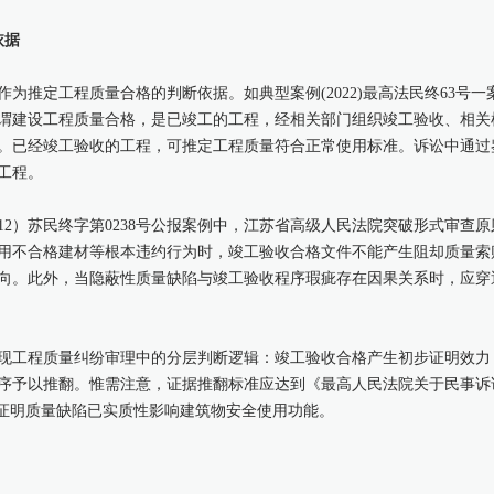
依据
为推定工程质量合格的判断依据。如典型案例(2022)最高法民终63号
谓建设工程质量合格，是已竣工的工程，经相关部门组织竣工验收、相关
。已经竣工验收的工程，可推定工程质量符合正常使用标准。诉讼中通过
工程。
12）苏民终字第0238号公报案例中，江苏省高级人民法院突破形式审查
用不合格建材等根本违约行为时，竣工验收合格文件不能产生阻却质量索
向。此外，当隐蔽性质量缺陷与竣工验收程序瑕疵存在因果关系时，应穿
现工程质量纠纷审理中的分层判断逻辑：竣工验收合格产生初步证明效力
序予以推翻。惟需注意，证据推翻标准应达到《最高人民法院关于民事诉
需证明质量缺陷已实质性影响建筑物安全使用功能。