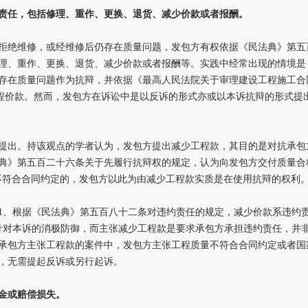
责任，包括修理、重作、更换、退货、减少价款或者报酬。
拒绝维修，或经维修后仍存在质量问题，发包方有权依据《民法典》第五
理、重作、更换、退货、减少价款或者报酬等。实践中经常出现的情境是
存在质量问题作为抗辩，并依据《最高人民法院关于审理建设工程施工合
工程价款。然而，发包方在诉讼中是以反诉的形式亦或以本诉抗辩的形式提
提出。持该观点的学者认为，发包方提出减少工程款，其目的是对抗承包
典》第五百二十六条关于先履行抗辩权的规定，认为向发包方交付质量合
不符合合同约定的，发包方以此为由减少工程款实质是在使用抗辩的权利
1、根据《民法典》第五百八十二条对违约责任的规定，减少价款系违约
针对本诉的消极防御，而主张减少工程款是要求承包方承担违约责任，并
承包方主张工程款的案件中，发包方主张工程质量不符合合同约定或者国
，无需提起反诉或另行起诉。
金或赔偿损失。