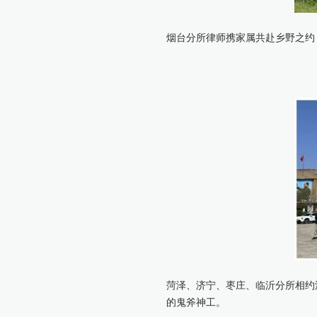
烟台分所律师携家属共赴乡野之约
菏泽、济宁、枣庄、临沂分所相约
的鬼斧神工。