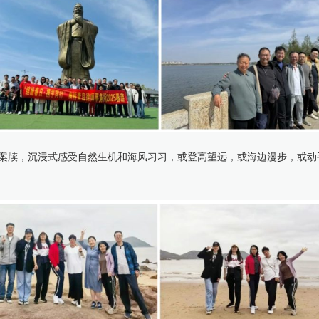
案牍，沉浸式感受自然生机和海风习习，或登高望远，或海边漫步，或动