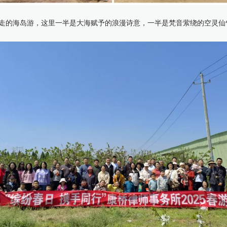
走的海岛游，这里一半是大海赋予的浪漫诗意，一半是梵音萦绕的空灵仙