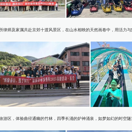
所律师及家属共赴京郊十渡风景区，在山水相映的天然画卷中，用活力与
旅游区，体验曲径通幽的竹林，四季长涌的炉神涌泉，如梦如幻的时空隧