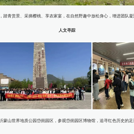
，踏青赏景、采摘樱桃、享农家宴，在自然野趣中放松身心，增进团队凝
人文寻踪
沂蒙山世界地质公园岱崮园区，参观岱崮园区博物馆，追寻红色历史的足