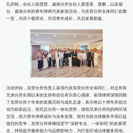
孔庆刚，合伙人陈慧慧，威海分所合伙人黄莲香、唐鹏，以及烟
台、威海分所的青年律师代表参加活动，与东营分所全体同仁欢聚
康桥出版
一堂，共庆十载荣光，共话青年成长，共启发展新篇。
活动伊始，东营分所负责人崔强代表东营分所全体同仁，对总所和
兄弟分所长期以来的支持和信任表示衷心感谢。崔强律师深情回顾
了东营分所十年来的发展历程与成长足迹，表示将以十周年庆祝活
动为崭新起点，依托总分所一体化优势，借助兄弟分所间的跨区域
交流，助力青年律师成长与业务发展。面对当前法律服务市场日益
激烈的竞争，东营分所将继续坚守“深耕专业、一体协同”的发展理
念，持续提升服务能力与品牌影响力，为打造区域法律服务高地、