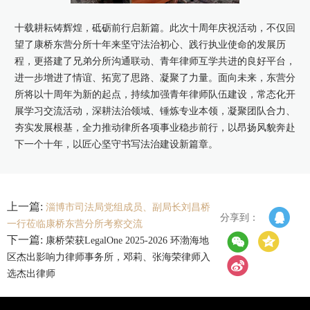
十载耕耘铸辉煌，砥砺前行启新篇。此次十周年庆祝活动，不仅回
望了康桥东营分所十年来坚守法治初心、践行执业使命的发展历
程，更搭建了兄弟分所沟通联动、青年律师互学共进的良好平台，
进一步增进了情谊、拓宽了思路、凝聚了力量。面向未来，东营分
所将以十周年为新的起点，持续加强青年律师队伍建设，常态化开
展学习交流活动，深耕法治领域、锤炼专业本领，凝聚团队合力、
夯实发展根基，全力推动律所各项事业稳步前行，以昂扬风貌奔赴
下一个十年，以匠心坚守书写法治建设新篇章。
上一篇:
淄博市司法局党组成员、副局长刘昌桥
分享到：
一行莅临康桥东营分所考察交流
下一篇:
康桥荣获LegalOne 2025-2026 环渤海地
区杰出影响力律师事务所，邓莉、张海荣律师入
选杰出律师