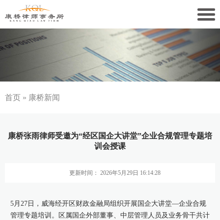
关于康桥
康桥文化
康桥人员
首页
»
康桥新闻
新闻动态
康桥张雨律师受邀为“经区国企大讲堂”企业合规管理专题培
康桥党建
训会授课
业务领域
更新时间： 2026年5月29日 16:14:28
社会责任
5月27日，威海经开区财政金融局组织开展国企大讲堂—企业合规
康桥法治研究院
管理专题培训。区属国企外部董事、中层管理人员及业务骨干共计