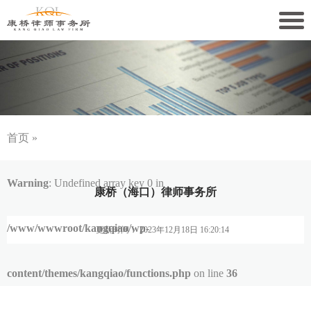
关于康桥
康桥文化
康桥人员
首页
»
新闻动态
Warning
: Undefined array key 0 in
康桥（海口）律师事务所
康桥党建
/www/wwwroot/kangqiao/wp-
更新时间： 2023年12月18日 16:20:14
业务领域
社会责任
content/themes/kangqiao/functions.php
on line
36
康桥法治研究院