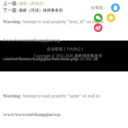
上一篇:
康桥（西海岸）
分享到：
下一篇:
康桥（菏泽）律师事务所
康桥出版
Warning
: Attempt to read property "term_id" on null in
/www/wwwroot/kangqiao/wp-
企业邮箱
OA办公
Copyright © 2011-2026 康桥律师事务所
content/themes/kangqiao/functions.php
on line
38
Warning
: Attempt to read property "name" on null in
/www/wwwroot/kangqiao/wp-