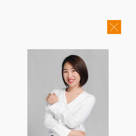
关于康桥
企业邮箱
OA办公
Copyright © 2011-2026 康桥律师事务所
康桥文化
康桥人员
新闻动态
康桥党建
业务领域
社会责任
康桥法治研究院