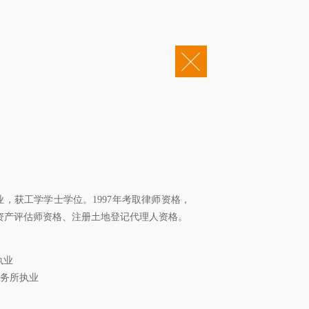
|
企业邮箱
OA办公
会责任
康桥法治研究院
康桥出版
投诉电话：0531-55652345
0202002381号
鲁ICP备12022245号-2
，获工学学士学位。1997年考取律师资格，
资产评估师资格、注册土地登记代理人资格。
执业
事务所执业