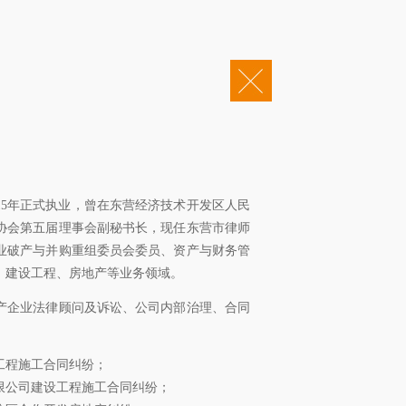
|
企业邮箱
OA办公
会责任
康桥法治研究院
康桥出版
投诉电话：0531-55652345
0202002381号
鲁ICP备12022245号-2
015年正式执业，曾在东营经济技术开发区人民
协会第五届理事会副秘书长，现任东营市律师
业破产与并购重组委员会委员、资产与财务管
、建设工程、房地产等业务领域。
产企业法律顾问及诉讼、公司内部治理、合同
工程施工合同纠纷；
限公司建设工程施工合同纠纷；