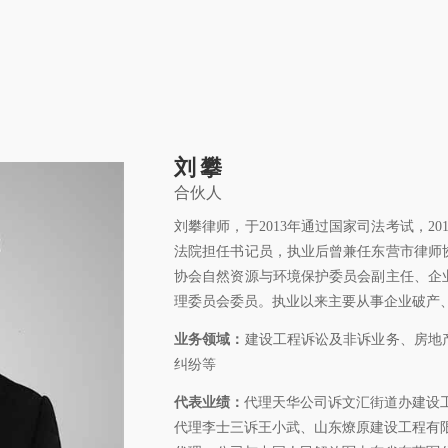
关于康桥
康桥文化
康桥人员
新闻动态
康桥党建
业务领域
社
刘攀
 © 2011-2026 康桥律师事务所
合伙人
鲁公网安备 3701
刘攀律师，于2013年通过国家司法考试，2
法院担任书记员，执业后曾兼任东营市律师
协会自然资源与环境保护委员会副主任、企
理委员会委员。执业以来主要从事企业破产
业务领域：
建设工程诉讼及非诉业务、房地
纠纷等
代表业绩：
代理天华公司诉文汇街道办建设
代理李士三诉王小武、山东燎原建设工程有