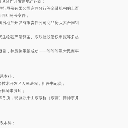
分区合作开发房地产纠纷；
银行股份有限公司东营分行等金融机构的上百
合同纠纷等案件；
园房地产开发有限责任公司商品房买卖合同纠
汉生物破产清算案、东辰控股债权申报等多起
项目，并最终重组成功┄┄等等等重大民商事
学系本科；
东营经济技术开发区人民法院，担任书记员；
龙合律师事务所；
律师事务所，现就职于山东康桥（东营）律师事务
学系本科；