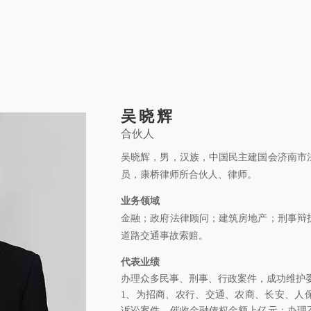
关于康桥
康桥文化
康桥人员
新闻动态
康桥党建
业务领域
社
吴晓辉
 © 2011-2026 康桥律师事务所
合伙人
鲁公网安备 3701
吴晓辉，男，汉族，中国民主建国会济南市
员，康桥律师所合伙人、律师。
业务领域
金融；政府法律顾问；建筑房地产；刑事辩
道路交通事故索赔。
代表业绩
办理众多民事、刑事、行政案件，成功维护
1、为招商、农行、交通、农商、长安、人
诉讼案件，催收金融债权金额上亿元；办理