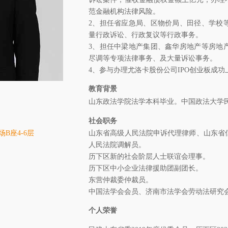
范金融机构法律风险。
2、担任省应急局、区物价局、田径、学校
量行政诉讼、行政复议等行政事务。
3、担任中梁地产集团、鑫华房地产等房地
尽调等专项法律事务、及大量诉讼事务。
4、参与办理尤洛卡股份公司IPO创业板成功
教育背景
山东政法学院法学本科毕业。中国政法大学
社会职务
B座4-6层
山东省高级人民法院申诉代理律师、山东省
人民法院调解员。
历下区新的社会阶层人士联谊会理事。
历下区中小企业法律援助团副团长。
东营仲裁委仲裁员。
中国法学会会员、济南市法学会劳动法研究
个人荣誉