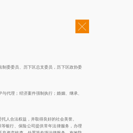
|
企业邮箱
OA办公
会责任
康桥法治研究院
康桥出版
投诉电话：0531-55652345
0202002381号
鲁ICP备12022245号-2
法制委委员、历下区总支委员，历下区政协委
护与代理；经济案件强制执行；婚姻、继承、
委托人合法权益，并取得良好的社会美誉。
保等银行、保险公司提供常年法律服务，办理
不良资产核查、处置等专项法律服务，有效防