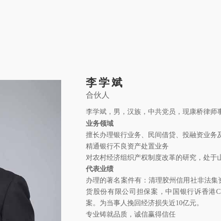
关于康桥
康桥文化
康桥人员
新闻动态
康桥党建
业务领域
社
李学斌
 © 2011-2026 康桥律师事务所
合伙人
鲁公网安备 3701
李学斌，男，汉族，中共党员，现康桥律师
业务领域
擅长办理银行业务、民间借贷、投融资业务
精通银行不良资产处置业务
对农村经济组织产权制度改革的研究，处于
代表业绩
办理的著名案件有：清理胶州信用社非法集
货股份有限公司担保案，中国银行诉香港C
案。为当事人挽回经济损失近10亿元。
专业铸就品质，诚信赢得信任