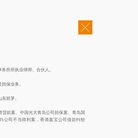
|
企业邮箱
OA办公
会责任
康桥法治研究院
康桥出版
投诉电话：0531-55652345
0202002381号
鲁ICP备12022245号-2
事务所所执业律师、合伙人。
及担保业务。
山东前茅。
资贷款案、中国光大青岛公司担保案、青岛国
IS公司不当得利案，香港嘉宝公司借款纠纷