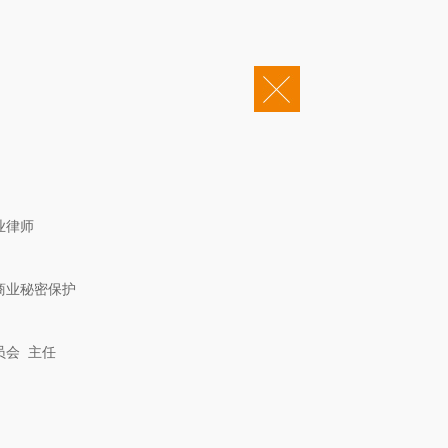
|
企业邮箱
OA办公
会责任
康桥法治研究院
康桥出版
投诉电话：0531-55652345
0202002381号
鲁ICP备12022245号-2
业律师
商业秘密保护
员会 主任