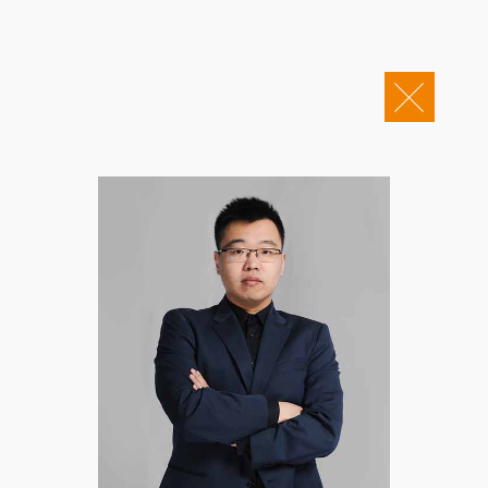
关于康桥
企业邮箱
OA办公
Copyright © 2011-2026 康桥律师事务所
康桥文化
康桥人员
新闻动态
康桥党建
业务领域
社会责任
康桥法治研究院