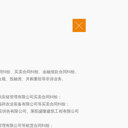
|
企业邮箱
OA办公
会责任
康桥法治研究院
康桥出版
投诉电话：0531-55652345
0202002381号
鲁ICP备12022245号-2
同纠纷、买卖合同纠纷、金融借款合同纠纷、
合规、投融资、并购重组等非诉业务。
供应链管理有限公司买卖合同纠纷；
福祥农业装备有限公司等买卖合同纠纷；
安供热有限公司、莱阳盛隆建筑工程有限公司
管理有限公司等租赁合同纠纷；