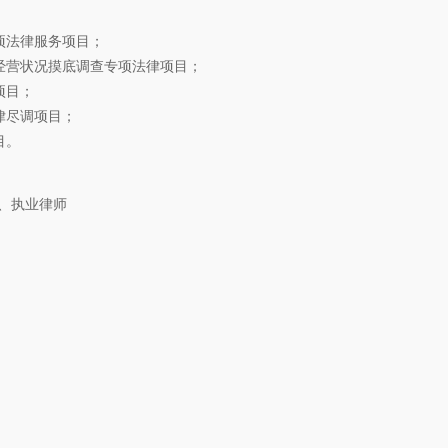
项法律服务项目；
经营状况摸底调查专项法律项目；
项目；
律尽调项目；
目。
师、执业律师